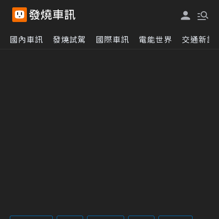
國內車訊
發燒試駕
國際車訊
電能世界
交通新訊