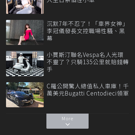
沉默7年不忍了！「車界女神」
李冠儀發長文控職場性騷、黑
幕
小賈斯汀聯名Vespa名人光環
不靈了？只騎135公里就賠錢轉
手
C羅公開驚人總值私人車庫！千
萬美元Bugatti Centodieci領軍
More