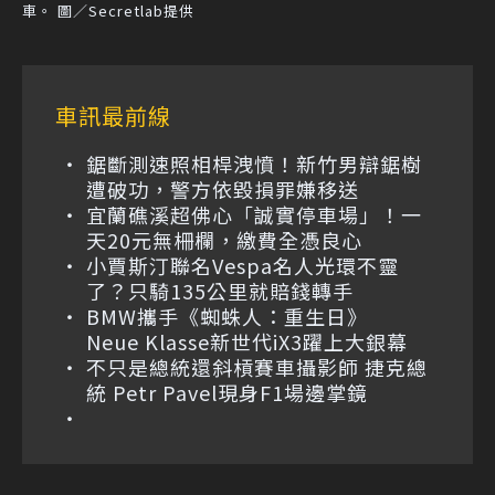
車。 圖／Secretlab提供
車訊最前線
鋸斷測速照相桿洩憤！新竹男辯鋸樹
遭破功，警方依毀損罪嫌移送
宜蘭礁溪超佛心「誠實停車場」！一
天20元無柵欄，繳費全憑良心
小賈斯汀聯名Vespa名人光環不靈
了？只騎135公里就賠錢轉手
BMW攜手《蜘蛛人：重生日》
Neue Klasse新世代iX3躍上大銀幕
不只是總統還斜槓賽車攝影師 捷克總
統 Petr Pavel現身F1場邊掌鏡