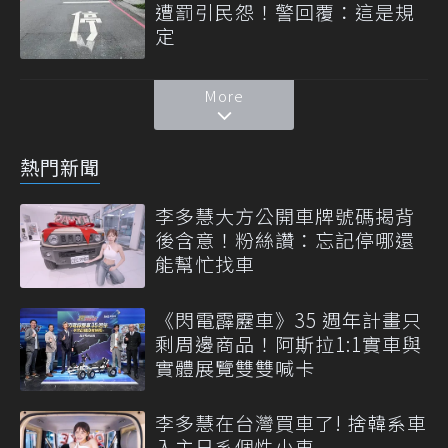
遭罰引民怨！警回覆：這是規
定
More
熱門新聞
李多慧大方公開車牌號碼揭背
後含意！粉絲讚：忘記停哪還
能幫忙找車
《閃電霹靂車》35 週年計畫只
剩周邊商品！阿斯拉1:1實車與
實體展覽雙雙喊卡
李多慧在台灣買車了! 捨韓系車
入主日系個性小車