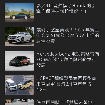
影／911竟然換了Honda的引
擎？保時捷鐵粉憤怒了！
讓對手望塵莫及！2025 年賓士
GLC 如何成為台灣 SUV 市場的
最佳投資
Mercedes-Benz 電動策略轉向
EQ 命名淡出 燃油與電動並行
發展
J SPACE翻轉戰局奪回輕型商
用車冠軍 台灣2月車市年增
4.8%
停車再開騎士「雙腳未著地」