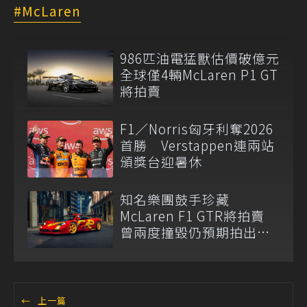
McLaren
986匹油電猛獸估價破億元
全球僅4輛McLaren P1 GT
將拍賣
F1／Norris匈牙利奪2026
首勝 Verstappen連兩站
頒獎台迎暑休
知名樂團鼓手珍藏
McLaren F1 GTR將拍賣
曾兩度撞毀仍預期拍出天
價
←
上一篇