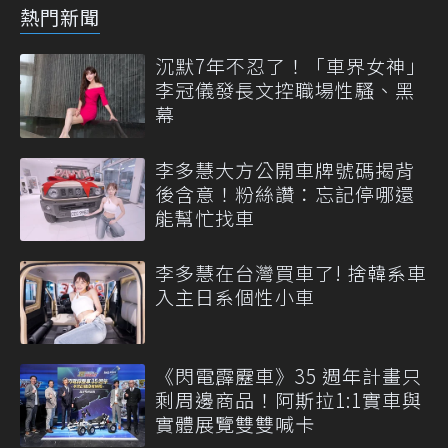
熱門新聞
沉默7年不忍了！「車界女神」
李冠儀發長文控職場性騷、黑
幕
李多慧大方公開車牌號碼揭背
後含意！粉絲讚：忘記停哪還
能幫忙找車
李多慧在台灣買車了! 捨韓系車
入主日系個性小車
《閃電霹靂車》35 週年計畫只
剩周邊商品！阿斯拉1:1實車與
實體展覽雙雙喊卡