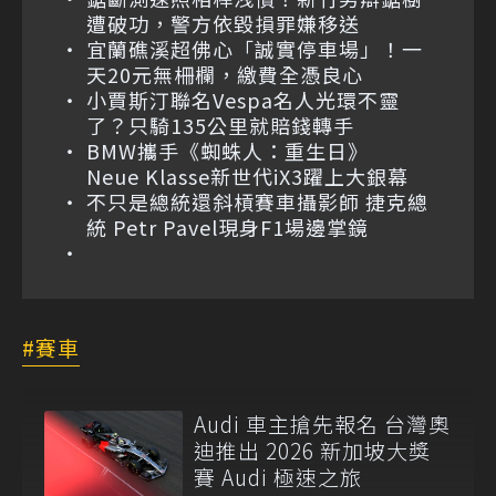
遭破功，警方依毀損罪嫌移送
宜蘭礁溪超佛心「誠實停車場」！一
天20元無柵欄，繳費全憑良心
小賈斯汀聯名Vespa名人光環不靈
了？只騎135公里就賠錢轉手
BMW攜手《蜘蛛人：重生日》
Neue Klasse新世代iX3躍上大銀幕
不只是總統還斜槓賽車攝影師 捷克總
統 Petr Pavel現身F1場邊掌鏡
賽車
Audi 車主搶先報名 台灣奧
迪推出 2026 新加坡大獎
賽 Audi 極速之旅