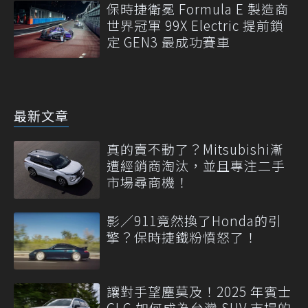
保時捷衛冕 Formula E 製造商
世界冠軍 99X Electric 提前鎖
定 GEN3 最成功賽車
最新文章
真的賣不動了？Mitsubishi漸
遭經銷商淘汰，並且專注二手
市場尋商機！
影／911竟然換了Honda的引
擎？保時捷鐵粉憤怒了！
讓對手望塵莫及！2025 年賓士
GLC 如何成為台灣 SUV 市場的