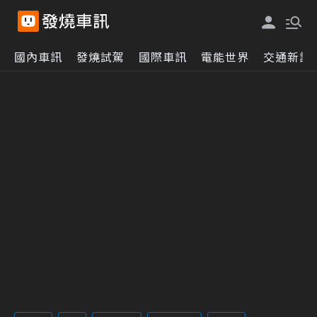
國內車訊
發燒試駕
國際車訊
電能世界
交通新訊