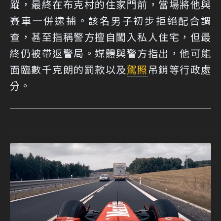
蹤，最終在布克村的住家門前，當場將他與
賽車一併逮捕。該名男子初步拒絕配合調
查，甚至指稱警方擅自闖入私人住宅，但最
終仍被帶返警局。媒體與警方指出，他可能
面臨數千克朗的罰款以及
駕照
吊銷等行政處
分。