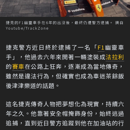
捷克的F1幽靈車手在6年的出沒後，最終仍遭警方逮捕。 摘自
Youtube/TrackZone
捷克警方近日終於逮捕了一名「
F1
幽靈車
手」，他過去六年來開著一輛塗裝成
法拉利
的
賽車
在公路上狂奔，逐漸成為當地傳奇，
雖然是違法行為，但確實也成為車迷茶餘飯
後津津樂道的話題。
這名捷克傳奇人物把夢想化為現實，持續六
年之久。他靠著安全帽掩飾身份，始終逃過
追捕，直到近日警方追蹤到他在加油站的行