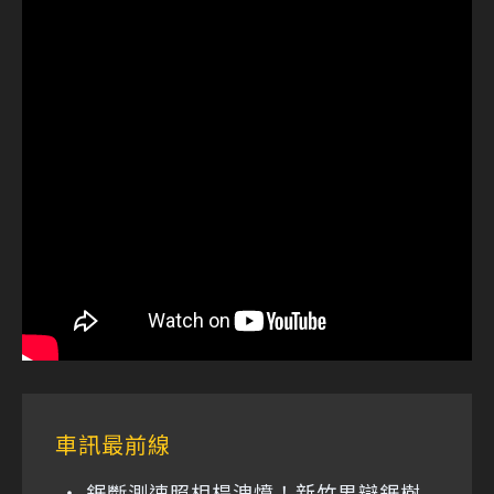
車訊最前線
鋸斷測速照相桿洩憤！新竹男辯鋸樹