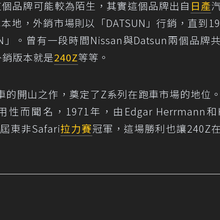
這個品牌可能較為陌生，其實這個品牌出自
日產
本本地，外銷市場則以「DATSUN」行銷，直到19
」。曾有一段時間Nissan與Datsun兩個品牌
外銷版本就是
240Z
等等。
車的開山之作，奠定了Z系列在跑車市場的地位
名，1971年，由Edgar Herrmann和H
屆東非Safari
拉力賽
冠軍，這場勝利也讓240Z