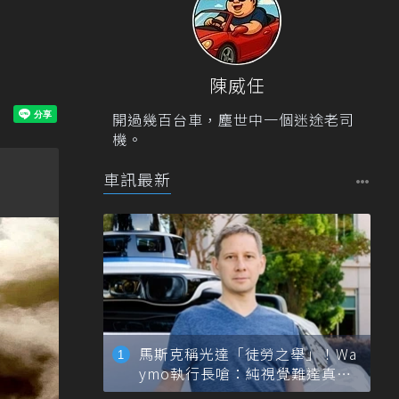
陳威任
開過幾百台車，塵世中一個迷途老司
機。
車訊最新
馬斯克稱光達「徒勞之舉」！Wa
ymo執行長嗆：純視覺難達真正
自動駕駛