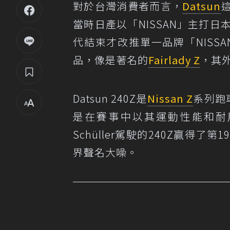
對於台灣消費者而言，
Datsun
當時日產以「NISSAN」主打日
代結束才改推單一品牌「NISSAN
品，像是著名的
Fairlady Z
，其
Datsun 240Z是
Nissan Z
系列跑
是在賽事中以其運動性能和耐用性而聞
Schüller駕駛的240Z贏得了第19
界聲名大噪。