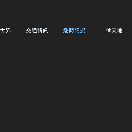
世界
交通新訊
趣聞網搜
二輪天地