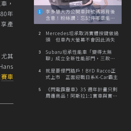
汽車，
李多慧大方公開車牌號碼揭背後
80年
含意！粉絲讚：忘記停哪還能幫
共享產
忙找車
Mercedes坦承取消實體按鍵做過
頭 但車內大螢幕不會因此消失
Subaru坦承性能車「變得太無
。尤其
聊」成立全新性能部門，三款手
排跑車開發中！
ans
就是要侵門踏戶！BYD Racco正
在
賽車
式上市 正面迎戰日系K-Car霸主
《閃電霹靂車》35 週年計畫只剩
周邊商品！阿斯拉1:1實車與實體
展覽雙雙喊卡