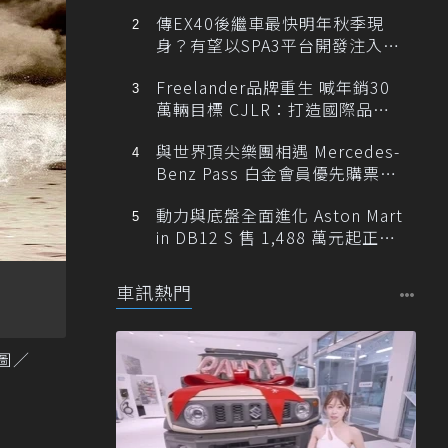
傳EX40後繼車最快明年秋季現
身？有望以SPA3平台開發注入80
0V動力
Freelander品牌重生 喊年銷30
萬輛目標 CJLR：打造國際品牌
半數銷量來自全球！
與世界頂尖樂團相遇 Mercedes-
Benz Pass 白金會員優先購票維
也納愛樂
動力與底盤全面進化 Aston Mart
in DB12 S 售 1,488 萬元起正式
登台
車訊熱門
 圖／