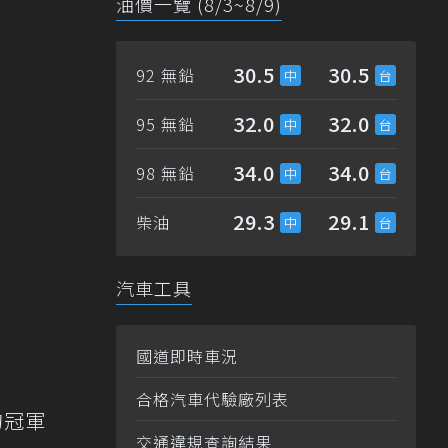
油價一覽 (8/3~8/9)
30.5
30.5
92 無鉛
32.0
32.0
95 無鉛
34.0
34.0
98 無鉛
29.3
29.1
柴油
汽車工具
國道即時車況
合格汽車代驗廠列表
的冠軍
交通違規查詢結果