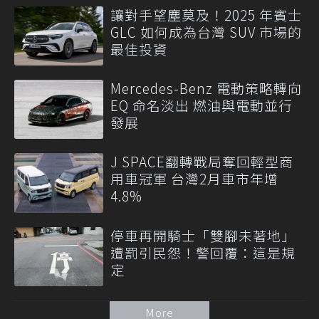
讓對手望塵莫及！2025 年賓士
GLC 如何成為台灣 SUV 市場的
最佳投資
Mercedes-Benz 電動策略轉向
EQ 命名淡出 燃油與電動並行
發展
J SPACE翻轉戰局奪回輕型商
用車冠軍 台灣2月車市年增
4.8%
停車再開騎士「雙腳未著地」
遭罰引民怨！警回覆：這是規
定
More