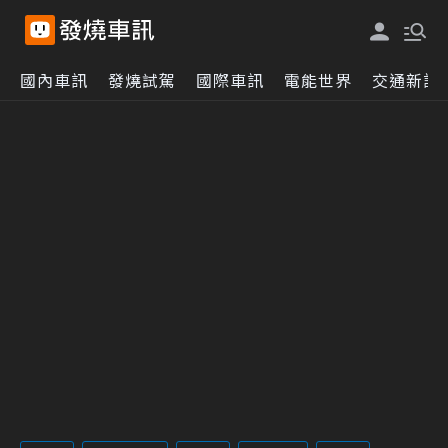
國內車訊
發燒試駕
國際車訊
電能世界
交通新訊