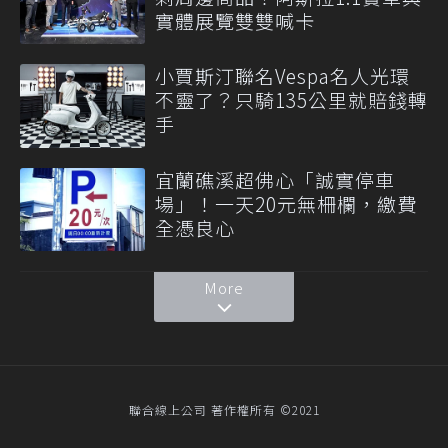
實體展覽雙雙喊卡
小賈斯汀聯名Vespa名人光環
不靈了？只騎135公里就賠錢轉
手
宜蘭礁溪超佛心「誠實停車
場」！一天20元無柵欄，繳費
全憑良心
More
聯合線上公司 著作權所有 ©2021