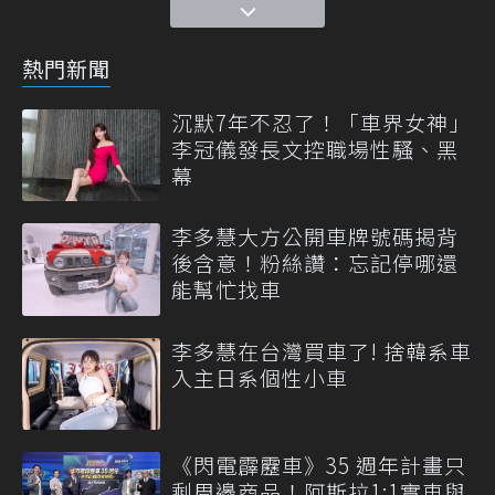
熱門新聞
沉默7年不忍了！「車界女神」
李冠儀發長文控職場性騷、黑
幕
李多慧大方公開車牌號碼揭背
後含意！粉絲讚：忘記停哪還
能幫忙找車
李多慧在台灣買車了! 捨韓系車
入主日系個性小車
《閃電霹靂車》35 週年計畫只
剩周邊商品！阿斯拉1:1實車與