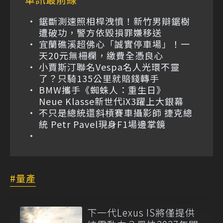
鋸斷測速照相桿洩憤！新竹男辯鋸樹
遭破功，警方依毀損罪嫌移送
宜蘭礁溪超佛心「誠實停車場」！一
天20元無柵欄，繳費全憑良心
小賈斯汀聯名Vespa名人光環不靈
了？只騎135公里就賠錢轉手
BMW攜手《蜘蛛人：重生日》
Neue Klasse新世代iX3躍上大銀幕
不只是總統還斜槓賽車攝影師 捷克總
統 Petr Pavel現身F1場邊掌鏡
量產
下一代Lexus IS將僅提供