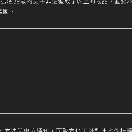
指控這名39歲的男子非法獲取了以上的物品，並認
集團。
塔地方法院出庭通知，而警方也正針對此案件持