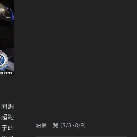
展開調
牛超跑
油價一覽 (8/3~8/9)
了男子的