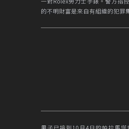
一對Rolex勞力士手錶。警方
的不明財富是來自有組織的犯罪
男子已接到10月4日的帕拉馬