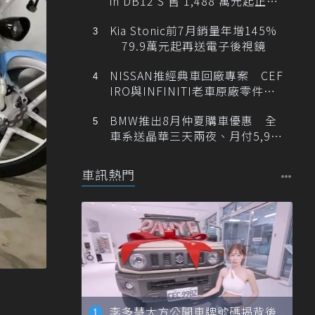
in DB12 S 售 1,488 萬元起正式
登台
Kia Stonic前7月銷量年增145%
79.9萬元起再送電子後視鏡
NISSAN推經典車回廠專案 CEF
IRO與INFINITI老車原廠零件最
低1折
BMW推出8月仲夏購車優惠 全
車系送晶華三天兩夜、月付5,900
元起
車訊熱門
李多慧大方公開車牌號碼揭背後