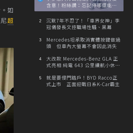
含意！粉絲讚：忘記停哪還能幫
活。如
忙找車
堅尼
超
沉默7年不忍了！「車界女神」李
冠儀發長文控職場性騷、黑幕
Mercedes坦承取消實體按鍵做過
頭 但車內大螢幕不會因此消失
大改款 Mercedes-Benz GLA 正
式亮相 純電 643 公里續航小休
旅！
就是要侵門踏戶！BYD Racco正
式上市 正面迎戰日系K-Car霸主