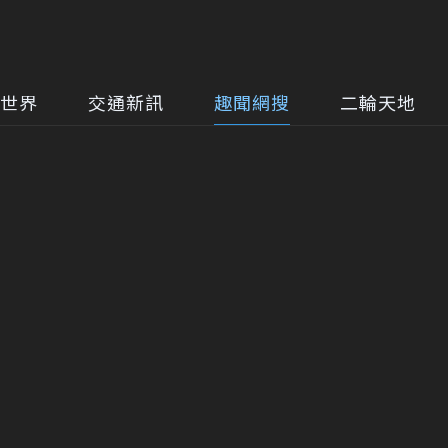
世界
交通新訊
趣聞網搜
二輪天地