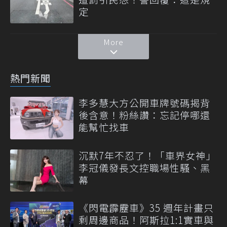
定
More
熱門新聞
李多慧大方公開車牌號碼揭背
後含意！粉絲讚：忘記停哪還
能幫忙找車
沉默7年不忍了！「車界女神」
李冠儀發長文控職場性騷、黑
幕
《閃電霹靂車》35 週年計畫只
剩周邊商品！阿斯拉1:1實車與