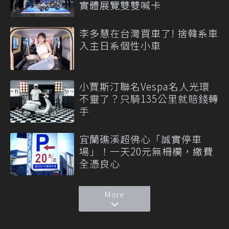
實體展覽雙雙喊卡
李多慧在台灣買車了! 捨韓系車
入主日系個性小車
小賈斯汀聯名Vespa名人光環
不靈了？只騎135公里就賠錢轉
手
宜蘭礁溪超佛心「誠實停車
場」！一天20元無柵欄，繳費
全憑良心
More