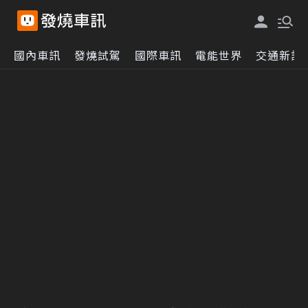
國內車訊
發燒試駕
國際車訊
電能世界
交通新訊