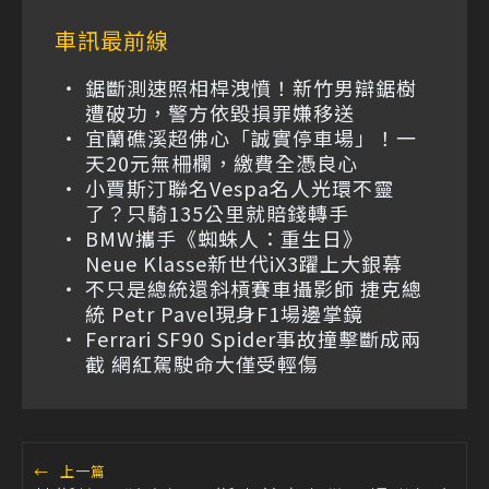
車訊最前線
鋸斷測速照相桿洩憤！新竹男辯鋸樹
遭破功，警方依毀損罪嫌移送
宜蘭礁溪超佛心「誠實停車場」！一
天20元無柵欄，繳費全憑良心
小賈斯汀聯名Vespa名人光環不靈
了？只騎135公里就賠錢轉手
BMW攜手《蜘蛛人：重生日》
Neue Klasse新世代iX3躍上大銀幕
不只是總統還斜槓賽車攝影師 捷克總
統 Petr Pavel現身F1場邊掌鏡
Ferrari SF90 Spider事故撞擊斷成兩
截 網紅駕駛命大僅受輕傷
←
上一篇