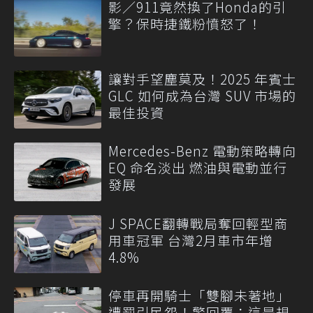
影／911竟然換了Honda的引
擎？保時捷鐵粉憤怒了！
讓對手望塵莫及！2025 年賓士
GLC 如何成為台灣 SUV 市場的
最佳投資
Mercedes-Benz 電動策略轉向
EQ 命名淡出 燃油與電動並行
發展
J SPACE翻轉戰局奪回輕型商
用車冠軍 台灣2月車市年增
4.8%
停車再開騎士「雙腳未著地」
遭罰引民怨！警回覆：這是規