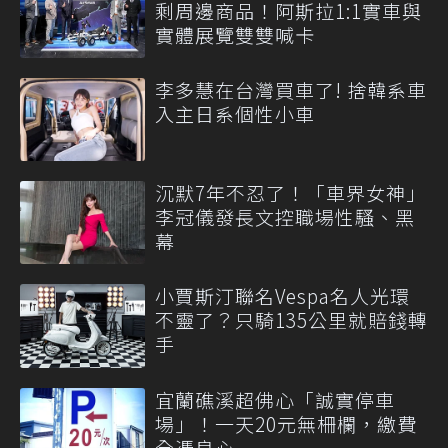
剩周邊商品！阿斯拉1:1實車與
實體展覽雙雙喊卡
李多慧在台灣買車了! 捨韓系車
入主日系個性小車
沉默7年不忍了！「車界女神」
李冠儀發長文控職場性騷、黑
幕
小賈斯汀聯名Vespa名人光環
不靈了？只騎135公里就賠錢轉
手
宜蘭礁溪超佛心「誠實停車
場」！一天20元無柵欄，繳費
全憑良心