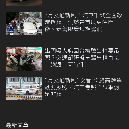
7月交通新制！汽車筆試全面改
選擇題、汽燃費首度更名開
徵、毒駕限發短期駕照
出國吸大麻回台被驗出也要吊
照？交通部研擬毒駕車輛直接
「銷毀」可行性
6月交通新制1次看 70歲高齡駕
駛要換照、汽車考照筆試取消
是非題
最新文章