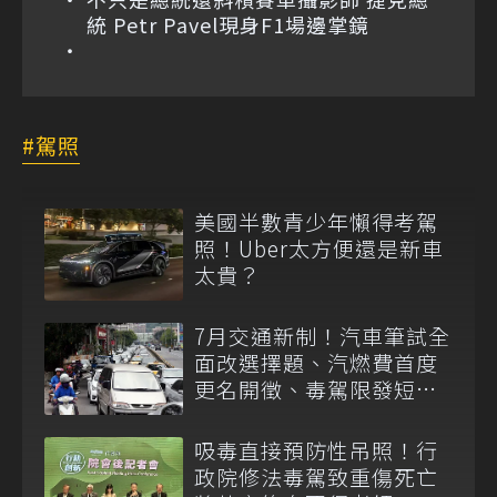
統 Petr Pavel現身F1場邊掌鏡
駕照
美國半數青少年懶得考駕
照！Uber太方便還是新車
太貴？
7月交通新制！汽車筆試全
面改選擇題、汽燃費首度
更名開徵、毒駕限發短期
駕照
吸毒直接預防性吊照！行
政院修法毒駕致重傷死亡