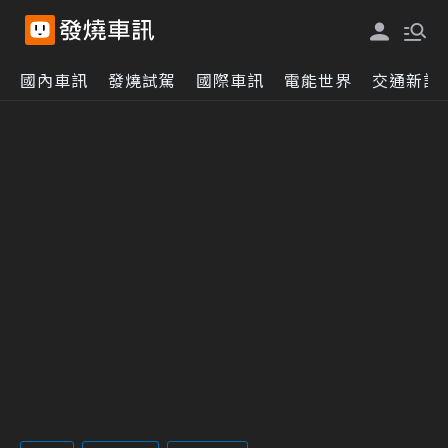
國內車訊
發燒試駕
國際車訊
電能世界
交通新訊