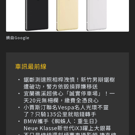
摘自Google
車訊最前線
鋸斷測速照相桿洩憤！新竹男辯鋸樹
遭破功，警方依毀損罪嫌移送
宜蘭礁溪超佛心「誠實停車場」！一
天20元無柵欄，繳費全憑良心
小賈斯汀聯名Vespa名人光環不靈
了？只騎135公里就賠錢轉手
BMW攜手《蜘蛛人：重生日》
Neue Klasse新世代iX3躍上大銀幕
不只是總統還斜槓賽車攝影師 捷克總