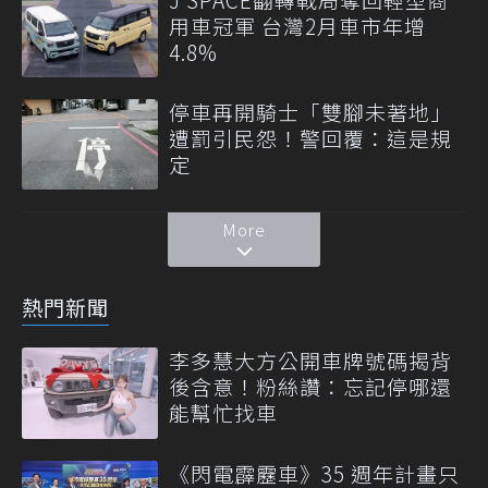
用車冠軍 台灣2月車市年增
4.8%
停車再開騎士「雙腳未著地」
遭罰引民怨！警回覆：這是規
定
More
熱門新聞
李多慧大方公開車牌號碼揭背
後含意！粉絲讚：忘記停哪還
能幫忙找車
《閃電霹靂車》35 週年計畫只