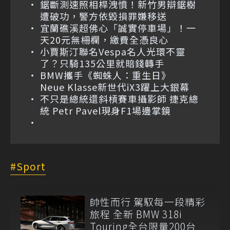
鋸斷測速照相桿洩憤！新竹男辯鋸樹
遭破功，警方依毀損罪嫌移送
宜蘭礁溪超佛心「誠實停車場」！一
天20元無柵欄，繳費全憑良心
小賈斯汀聯名Vespa名人光環不靈
了？只騎135公里就賠錢轉手
BMW攜手《蜘蛛人：重生日》
Neue Klasse新世代iX3躍上大銀幕
不只是總統還斜槓賽車攝影師 捷克總
統 Petr Pavel現身F1場邊掌鏡
Sport
帥性而行 駕馭每一段精彩
旅程 全新 BMW 318i
Touring全台限量200台