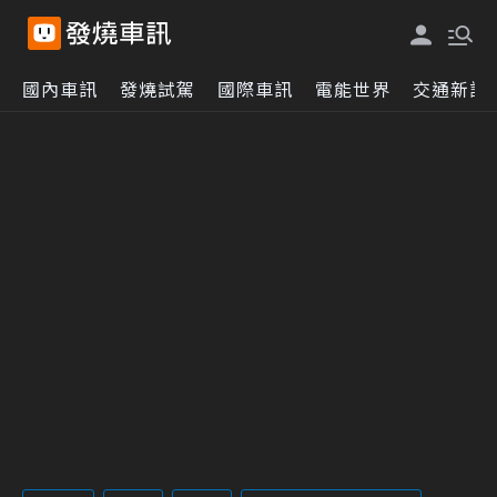
國內車訊
發燒試駕
國際車訊
電能世界
交通新訊