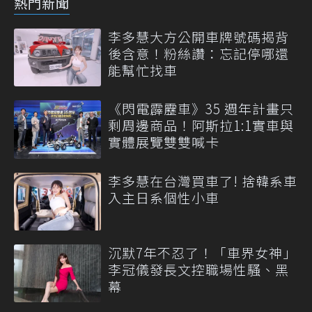
熱門新聞
李多慧大方公開車牌號碼揭背
後含意！粉絲讚：忘記停哪還
能幫忙找車
《閃電霹靂車》35 週年計畫只
剩周邊商品！阿斯拉1:1實車與
實體展覽雙雙喊卡
李多慧在台灣買車了! 捨韓系車
入主日系個性小車
沉默7年不忍了！「車界女神」
李冠儀發長文控職場性騷、黑
幕