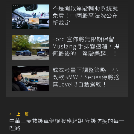
不是開啟駕駛輔助系統就
免責！中國最高法院公布
新裁定
Ford 宣佈將無限期保留
Mustang 手排變速箱，捍
衛最後的「駕駛樂趣」！
成本考量下調整策略 小
改款BMW 7 Series傳將捨
棄Level 3自動駕駛！
←
上一篇
中華三菱救護車健檢服務起跑 守護防疫的每一
哩路