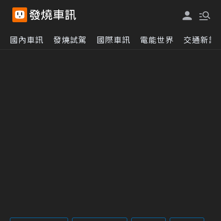
國內車訊
發燒試駕
國際車訊
電能世界
交通新訊