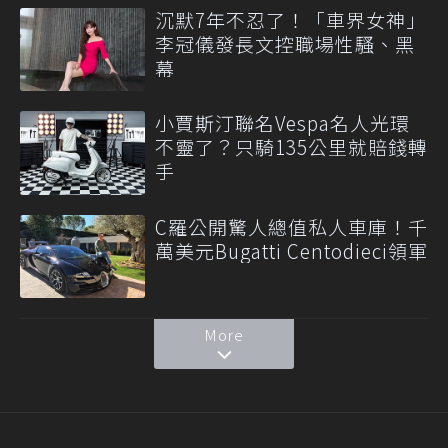
沉默7年不忍了！「車界女神」
李冠儀發長文控職場性騷、黑
幕
小賈斯汀聯名Vespa名人光環
不靈了？只騎135公里就賠錢轉
手
C羅公開驚人總值私人車庫！千
萬美元Bugatti Centodieci領軍
More