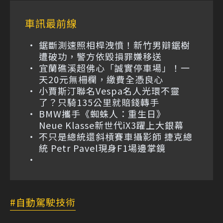
車訊最前線
鋸斷測速照相桿洩憤！新竹男辯鋸樹
遭破功，警方依毀損罪嫌移送
宜蘭礁溪超佛心「誠實停車場」！一
天20元無柵欄，繳費全憑良心
小賈斯汀聯名Vespa名人光環不靈
了？只騎135公里就賠錢轉手
BMW攜手《蜘蛛人：重生日》
Neue Klasse新世代iX3躍上大銀幕
不只是總統還斜槓賽車攝影師 捷克總
統 Petr Pavel現身F1場邊掌鏡
自動駕駛技術