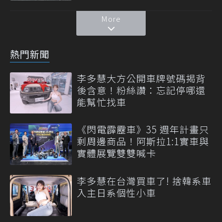
More
熱門新聞
李多慧大方公開車牌號碼揭背
後含意！粉絲讚：忘記停哪還
能幫忙找車
《閃電霹靂車》35 週年計畫只
剩周邊商品！阿斯拉1:1實車與
實體展覽雙雙喊卡
李多慧在台灣買車了! 捨韓系車
入主日系個性小車