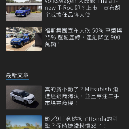
Volkswagen 大改款 The all-
new T-Roc 即將上市 宣布胡
宇威擔任品牌大使
福斯集團宣布大砍 50% 車型與
75% 選配產線，產能降至 900
萬輛！
最新文章
真的賣不動了？Mitsubishi漸
遭經銷商淘汰，並且專注二手
市場尋商機！
影／911竟然換了Honda的引
擎？保時捷鐵粉憤怒了！