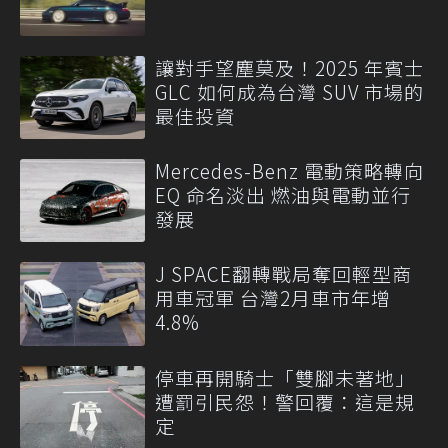
讓對手望塵莫及！2025 年賓士
GLC 如何成為台灣 SUV 市場的
最佳投資
Mercedes-Benz 電動策略轉向
EQ 命名淡出 燃油與電動並行
發展
J SPACE翻轉戰局奪回輕型商
用車冠軍 台灣2月車市年增
4.8%
停車再開騎士「雙腳未著地」
遭罰引民怨！警回覆：這是規
定