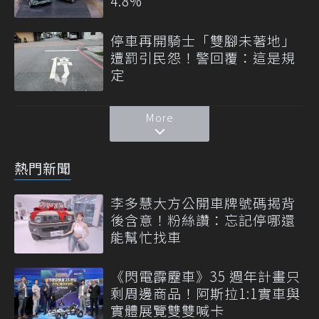
4.8%
停車再開騎士「雙腳未著地」
遭罰引民怨！警回覆：這是規
定
More
熱門新聞
李多慧大方公開車牌號碼揭背
後含意！粉絲讚：忘記停哪還
能幫忙找車
《閃電霹靂車》35 週年計畫只
剩周邊商品！阿斯拉1:1實車與
實體展覽雙雙喊卡