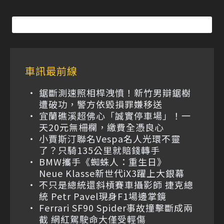
車訊最前線
鋸斷測速照相桿洩憤！新竹男辯鋸樹
遭破功，警方依毀損罪嫌移送
宜蘭礁溪超佛心「誠實停車場」！一
天20元無柵欄，繳費全憑良心
小賈斯汀聯名Vespa名人光環不靈
了？只騎135公里就賠錢轉手
BMW攜手《蜘蛛人：重生日》
Neue Klasse新世代iX3躍上大銀幕
不只是總統還斜槓賽車攝影師 捷克總
統 Petr Pavel現身F1場邊掌鏡
Ferrari SF90 Spider事故撞擊斷成兩
截 網紅駕駛命大僅受輕傷