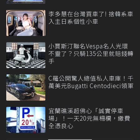
李多慧在台灣買車了! 捨韓系車
入主日系個性小車
小賈斯汀聯名Vespa名人光環
不靈了？只騎135公里就賠錢轉
手
C羅公開驚人總值私人車庫！千
萬美元Bugatti Centodieci領軍
宜蘭礁溪超佛心「誠實停車
場」！一天20元無柵欄，繳費
全憑良心