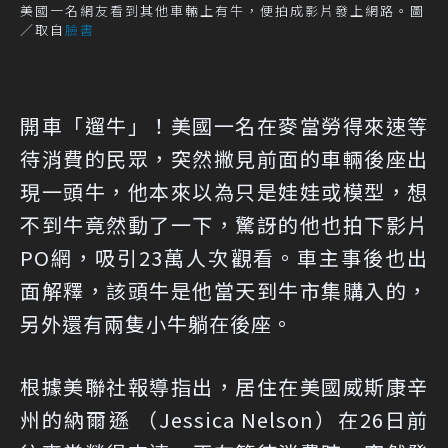
美國一名網友看到其他車輛上有牛，便拍成影片發上網路。圖
／取自
臉書
開車「遛牛」！美國一名在麥當勞得來速等
待消費的民眾，突然撇見前面的車輛後座出
現一頭牛，他本來以為只是娃娃或模型，想
不到牛竟然動了一下，驚訝的他也拍下影片
PO網，吸引23萬人次觀看。車主事後也出
面解釋，該頭牛是他當天到牛市集購入的，
另外還有兩隻小牛躺在後座。
根據
美聯社
報導指出，居住在美國威斯康辛
州的納爾遜 （Jessica Nelson）在26日前