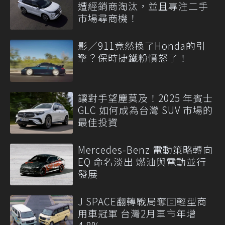
遭經銷商淘汰，並且專注二手
市場尋商機！
影／911竟然換了Honda的引
擎？保時捷鐵粉憤怒了！
讓對手望塵莫及！2025 年賓士
GLC 如何成為台灣 SUV 市場的
最佳投資
Mercedes-Benz 電動策略轉向
EQ 命名淡出 燃油與電動並行
發展
J SPACE翻轉戰局奪回輕型商
用車冠軍 台灣2月車市年增