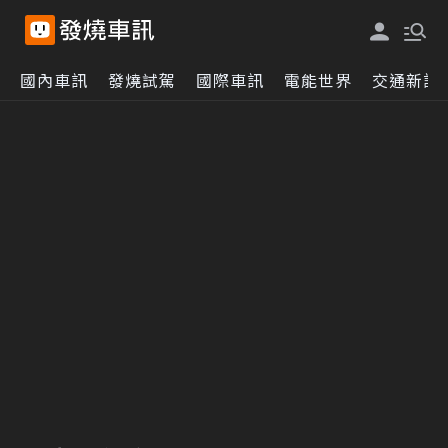
國內車訊
發燒試駕
國際車訊
電能世界
交通新訊