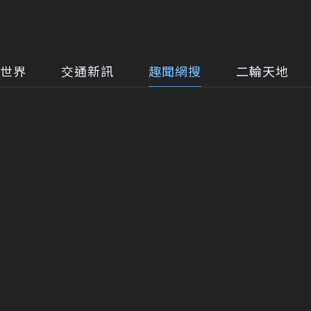
世界
交通新訊
趣聞網搜
二輪天地