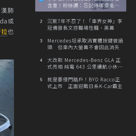
含意！粉絲讚：忘記停哪還能幫
武漢肺
忙找車
da或
沉默7年不忍了！「車界女神」李
冠儀發長文控職場性騷、黑幕
斯拉
也
Mercedes坦承取消實體按鍵做過
頭 但車內大螢幕不會因此消失
大改款 Mercedes-Benz GLA 正
式亮相 純電 643 公里續航小休
旅！
就是要侵門踏戶！BYD Racco正
式上市 正面迎戰日系K-Car霸主