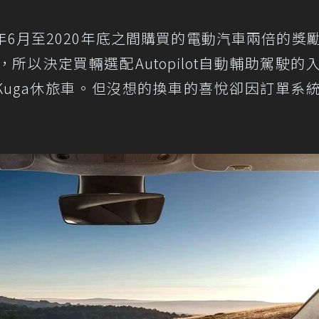
6月至2020年底之間購買的電動汽車兩倍的獎
以決定買輛選配Autopilot自動輔助駕駛的
特Kuga休旅車。但沒想的換車的喜悅卻因訂單系