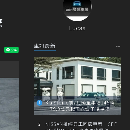
麼
Lucas
車訊最新
Kia Stonic前7月銷量年增145%
79.9萬元起再送電子後視鏡
NISSAN推經典車回廠專案 CEF