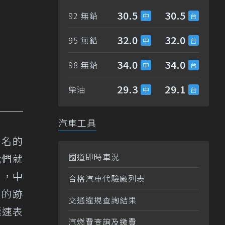
30.5
30.5
92 無鉛
32.0
32.0
95 無鉛
34.0
34.0
98 無鉛
29.3
29.1
柴油
汽車工具
知名的
國道即時車況
我們就
h，中
合格汽車代驗廠列表
來的跡
交通違規查詢結果
極速表
汽燃費查詢及繳費