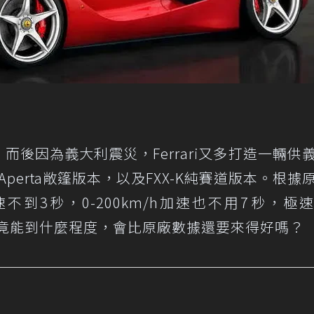
9輛，而後因為義大利震災，Ferrari又多打造一輛供
i Aperta敞篷版本，以及FXX-K純賽道版本。根據
m/h加速不到3秒，0-200km/h加速也不用7秒，極
限究竟能到什麼程度，會比原廠數據還要來得好嗎？