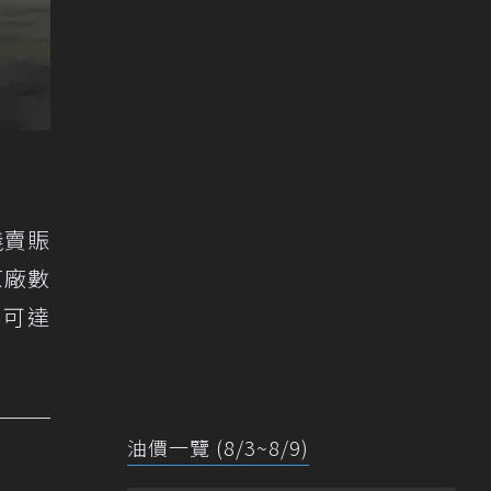
義賣賑
原廠數
速可達
油價一覽 (8/3~8/9)