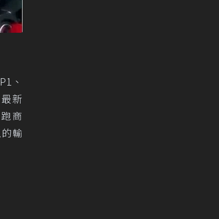
P1、
出最新
超跑商
似的輸