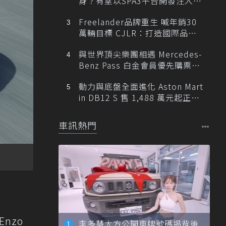
身？有望以SPA3平台開發注入80
0V動力
Freelander品牌重生 喊年銷30
萬輛目標 CJLR：打造國際品牌
半數銷量來自全球！
與世界頂尖樂團相遇 Mercedes-
Benz Pass 白金會員優先購票維
也納愛樂
動力與底盤全面進化 Aston Mart
in DB12 S 售 1,488 萬元起正式
登台
車訊熱門
nzo
李多慧大方公開車牌號碼揭背後