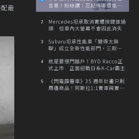
含意！粉絲讚：忘記停哪還能幫
搭配最
忙找車
Mercedes坦承取消實體按鍵做過
頭 但車內大螢幕不會因此消失
Subaru坦承性能車「變得太無
聊」成立全新性能部門，三款手
排跑車開發中！
就是要侵門踏戶！BYD Racco正
式上市 正面迎戰日系K-Car霸主
《閃電霹靂車》35 週年計畫只剩
周邊商品！阿斯拉1:1實車與實體
展覽雙雙喊卡