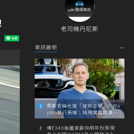
！
老司機丹尼斯
車訊最新
馬斯克稱光達「徒勞之舉」！Wa
ymo執行長嗆：純視覺難達真正
自動駕駛
傳EX40後繼車最快明年秋季現