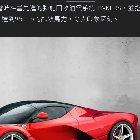
了當時相當先進的動能回收油電系統HY-KERS，並
引擎，達到950hp的綜效馬力，令人印象深刻。