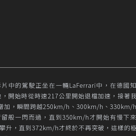
中的駕駛正坐在一輛LaFerrari中，在德國
奔馳，開始時從時速217公里開始退檔加速，接著
瞬間跨越250km/h、300km/h、330km/
留般一閃而過，直到350km/h才開始有慢下
上攀升，直到372km/h才終於不再突破，這樣的