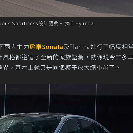
us Sportiness設計語彙。 摘自Hyundai
下兩大主力
房車
Sonata
及Elantra進行了幅度相
計風格都遵循了全新的家族語彙，就像現今許多
差異，基本上就只是同個模子放大縮小罷了。