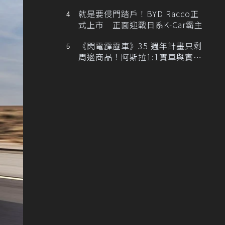
排跑車開發中！
就是要侵門踏戶！BYD Racco正
式上市 正面迎戰日系K-Car霸主
《閃電霹靂車》35 週年計畫只剩
周邊商品！阿斯拉1:1實車與實體
展覽雙雙喊卡