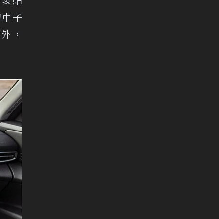
的車子
標外，