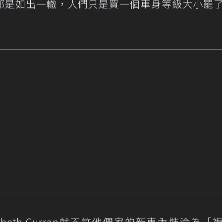
都是如出一轍，人們只是買一個車身等級大小罷
zabeth Curran就不許他們家的新車內裝淪為「