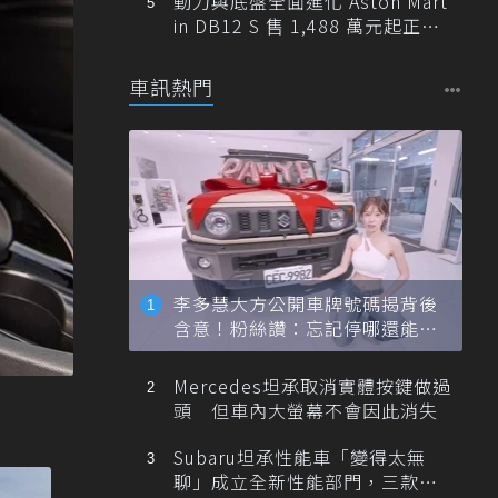
動力與底盤全面進化 Aston Mart
in DB12 S 售 1,488 萬元起正式
登台
車訊熱門
李多慧大方公開車牌號碼揭背後
含意！粉絲讚：忘記停哪還能幫
忙找車
Mercedes坦承取消實體按鍵做過
頭 但車內大螢幕不會因此消失
Subaru坦承性能車「變得太無
聊」成立全新性能部門，三款手