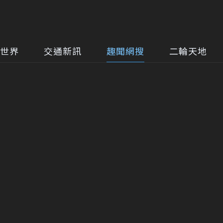
世界
交通新訊
趣聞網搜
二輪天地