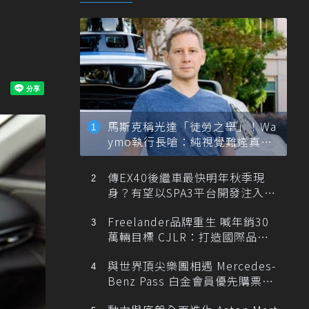
馬斯克稱光達「徒勞之舉」！Wa
ymo執行長嗆：純視覺難達真正
自動駕駛
傳EX40後繼車最快明年秋季現
身？有望以SPA3平台開發注入80
0V動力
Freelander品牌重生 喊年銷30
萬輛目標 CJLR：打造國際品牌
半數銷量來自全球！
與世界頂尖樂團相遇 Mercedes-
Benz Pass 白金會員優先購票維
也納愛樂