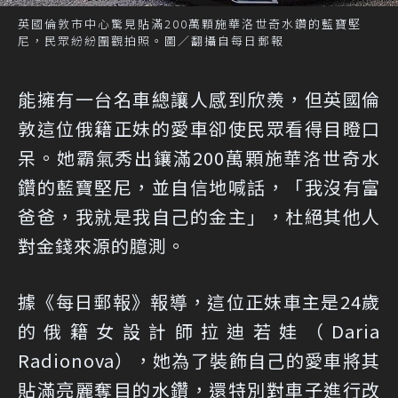
英國倫敦市中心驚見貼滿200萬顆施華洛世奇水鑽的藍寶堅
尼，民眾紛紛圍觀拍照。圖／翻攝自每日郵報
能擁有一台名車總讓人感到欣羨，但英國倫
敦這位俄籍正妹的愛車卻使民眾看得目瞪口
呆。她霸氣秀出鑲滿200萬顆施華洛世奇水
鑽的藍寶堅尼，並自信地喊話，「我沒有富
爸爸，我就是我自己的金主」，杜絕其他人
對金錢來源的臆測。
據《
每日郵報
》報導，這位正妹車主是24歲
的俄籍女設計師拉迪若娃（Daria
Radionova），她為了裝飾自己的愛車將其
貼滿亮麗奪目的水鑽，還特別對車子進行改