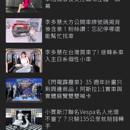
幕
李多慧大方公開車牌號碼揭背
後含意！粉絲讚：忘記停哪還
能幫忙找車
李多慧在台灣買車了! 捨韓系車
入主日系個性小車
《閃電霹靂車》35 週年計畫只
剩周邊商品！阿斯拉1:1實車與
實體展覽雙雙喊卡
小賈斯汀聯名Vespa名人光環
不靈了？只騎135公里就賠錢轉
手