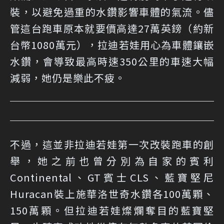
裝，以避免過重的水鑽影響車體的氣流。儘
管這台跑車原本就要價高達27萬英鎊（約新
台幣1080萬元），拉迪若娃用心為車體鑲嵌
水鑽，會導致最高時速350公里的車速大幅
減弱，她仍是樂此不疲。
不過，這並非拉迪若娃第一次改裝跑車的創
舉，她之前也曾分別為自家的賓利
Continental、GT賓士CLS、藍寶堅尼
Huracan裝上施華洛世奇水鑽各100萬顆、
150萬顆。但拉迪若娃燦爛奪目的藍寶堅