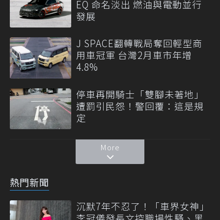
EQ 命名淡出 燃油與電動並行
發展
J SPACE翻轉戰局奪回輕型商
用車冠軍 台灣2月車市年增
4.8%
停車再開騎士「雙腳未著地」
遭罰引民怨！警回覆：這是規
定
More
熱門新聞
沉默7年不忍了！「車界女神」
李冠儀發長文控職場性騷、黑