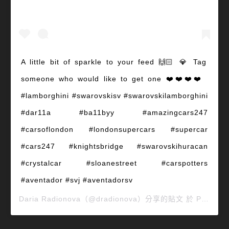
A little bit of sparkle to your feed 🙌🏻 💎 Tag
someone who would like to get one ❤️❤️❤️❤️
#lamborghini #swarovskisv #swarovskilamborghini
#dar11a #ba11byy #amazingcars247
#carsoflondon #londonsupercars #supercar
#cars247 #knightsbridge #swarovskihuracan
#crystalcar #sloanestreet #carspotters
#aventador #svj #aventadorsv
Daria Radionova
（@dradionova）分享的貼文 於
PDT 2019 年 4月 月 11 日 上午 3:56