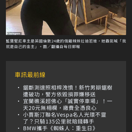
藍寶堅尼車主是英國倫敦24歲的俄籍辣妹拉迪若娃，她霸氣喊「我
就是自己的金主」。圖／翻攝自每日郵報
車訊最前線
鋸斷測速照相桿洩憤！新竹男辯鋸樹
遭破功，警方依毀損罪嫌移送
宜蘭礁溪超佛心「誠實停車場」！一
天20元無柵欄，繳費全憑良心
小賈斯汀聯名Vespa名人光環不靈
了？只騎135公里就賠錢轉手
BMW攜手《蜘蛛人：重生日》