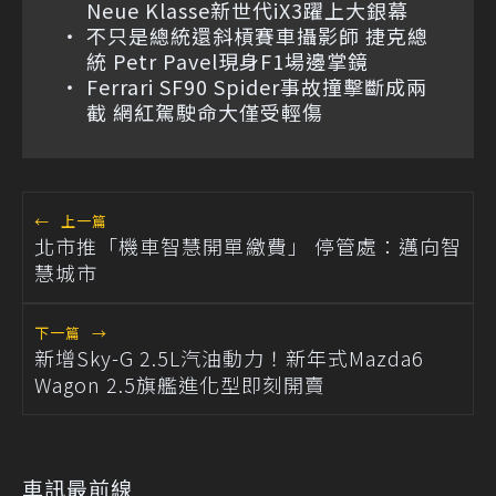
Neue Klasse新世代iX3躍上大銀幕
不只是總統還斜槓賽車攝影師 捷克總
統 Petr Pavel現身F1場邊掌鏡
Ferrari SF90 Spider事故撞擊斷成兩
截 網紅駕駛命大僅受輕傷
←
上一篇
北市推「機車智慧開單繳費」 停管處：邁向智
慧城市
下一篇
→
新增Sky-G 2.5L汽油動力！新年式Mazda6
Wagon 2.5旗艦進化型即刻開賣
車訊最前線