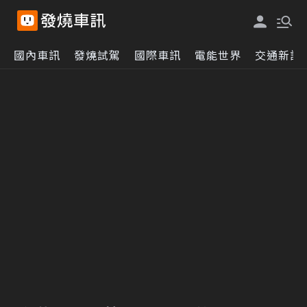
國內車訊
發燒試駕
國際車訊
電能世界
交通新訊