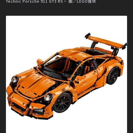
Technic Porsche 911 GT3 RS。 圖／LEGO提供