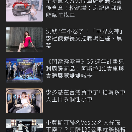
李多慧大方公開車牌號碼揭背
後含意！粉絲讚：忘記停哪還
能幫忙找車
沉默7年不忍了！「車界女神」
李冠儀發長文控職場性騷、黑
幕
《閃電霹靂車》35 週年計畫只
剩周邊商品！阿斯拉1:1實車與
實體展覽雙雙喊卡
李多慧在台灣買車了! 捨韓系車
入主日系個性小車
小賈斯汀聯名Vespa名人光環
不靈了？只騎135公里就賠錢轉