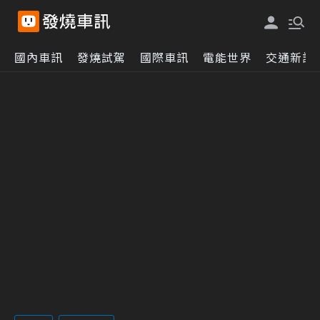
國內車訊
發燒試駕
國際車訊
電能世界
交通新訊