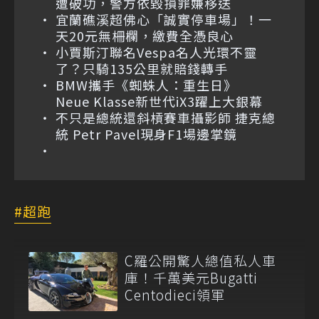
遭破功，警方依毀損罪嫌移送
宜蘭礁溪超佛心「誠實停車場」！一
天20元無柵欄，繳費全憑良心
小賈斯汀聯名Vespa名人光環不靈
了？只騎135公里就賠錢轉手
BMW攜手《蜘蛛人：重生日》
Neue Klasse新世代iX3躍上大銀幕
不只是總統還斜槓賽車攝影師 捷克總
統 Petr Pavel現身F1場邊掌鏡
超跑
C羅公開驚人總值私人車
庫！千萬美元Bugatti
Centodieci領軍