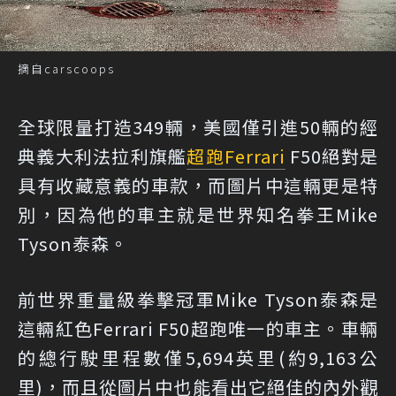
摘自carscoops
全球限量打造349輛，美國僅引進50輛的經
典義大利法拉利旗艦
超跑
Ferrari
F50絕對是
具有收藏意義的車款，而圖片中這輛更是特
別，因為他的車主就是世界知名拳王Mike
Tyson泰森。
前世界重量級拳擊冠軍Mike Tyson泰森是
這輛紅色Ferrari F50超跑唯一的車主。車輛
的總行駛里程數僅5,694英里(約9,163公
里)，而且從圖片中也能看出它絕佳的內外觀