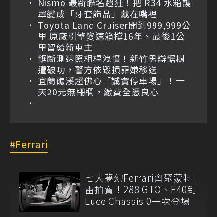
Nismo 最新聯名超狂！把 R34 水箱護
罩變成「牙套飾品」戴在嘴裡
Toyota Land Cruiser開到999,999公
里 原廠引擎變速箱撐16年、最後1公
里留給新車主
鋸斷測速照相桿洩憤！新竹男辯鋸樹
遭破功，警方依毀損罪嫌移送
宜蘭礁溪超佛心「誠實停車場」！一
天20元無柵欄，繳費全憑良心
Ferrari
七大夢幻Ferrari齊聚蒙特
雷拍賣！288 GTO、F40到
Luce Chassis 0一次登場