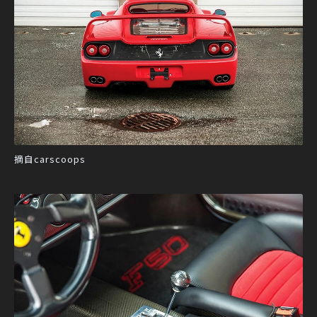
摘自carscoops