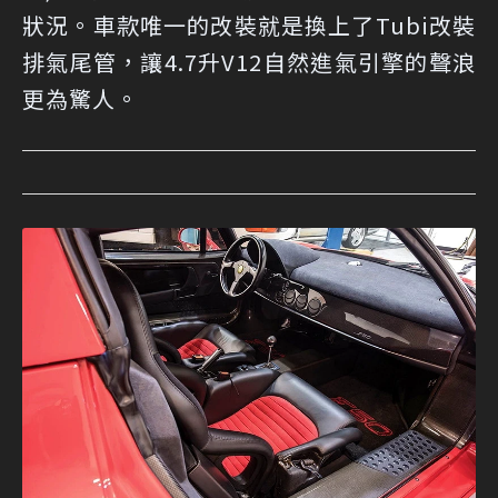
狀況。車款唯一的改裝就是換上了Tubi改裝
排氣尾管，讓4.7升V12自然進氣引擎的聲浪
更為驚人。