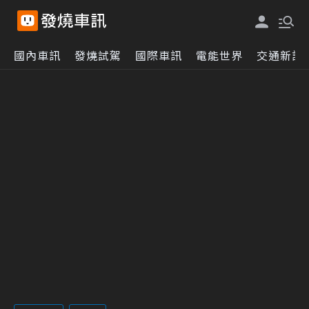
國內車訊
發燒試駕
國際車訊
電能世界
交通新訊