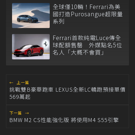
全球僅10輛！Ferrari為美
國打造Purosangue超限量
系列
Ferrari首款純電Luce傳全
球配額售罄 外媒點名5位
名人「大概不會買」
←
上一篇
挑戰雙B豪華跑車 LEXUS全新LC轎跑預接單價
569萬起
下一篇
→
BMW M2 CS性能強化版 將使用M4 S55引擎