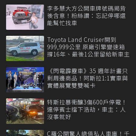
李多慧大方公開車牌號碼揭背
後含意！粉絲讚：忘記停哪還
能幫忙找車
Toyota Land Cruiser開到
999,999公里 原廠引擎變速箱
撐16年、最後1公里留給新車主
《閃電霹靂車》35 週年計畫只
剩周邊商品！阿斯拉1:1實車與
實體展覽雙雙喊卡
特斯拉暴衝釀3傷600戶停電！
違停賓士擋下浩劫，車主：人
沒事就好
C羅公開驚人總值私人車庫！千