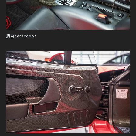
摘自carscoops