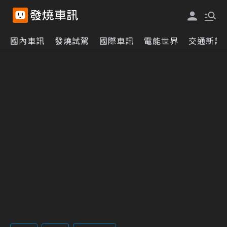
國內車訊
發燒試駕
國際車訊
電能世界
交通新訊