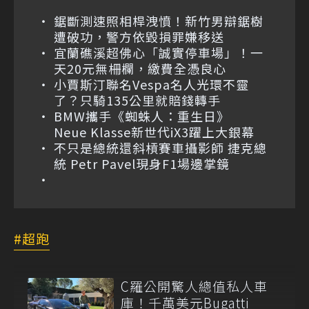
鋸斷測速照相桿洩憤！新竹男辯鋸樹
遭破功，警方依毀損罪嫌移送
宜蘭礁溪超佛心「誠實停車場」！一
天20元無柵欄，繳費全憑良心
小賈斯汀聯名Vespa名人光環不靈
了？只騎135公里就賠錢轉手
BMW攜手《蜘蛛人：重生日》
Neue Klasse新世代iX3躍上大銀幕
不只是總統還斜槓賽車攝影師 捷克總
統 Petr Pavel現身F1場邊掌鏡
超跑
C羅公開驚人總值私人車
庫！千萬美元Bugatti