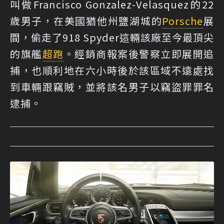
叫做Francisco Gonzalez-Velasquez的22
歲男子，在美國猶他州鹽湖城的
Porsche
展
間，偷走了918 Spyder這輛該廠至今最頂尖
的旗艦
超跑
。經銷商報案後警察立即展開追
捕，也順利地在六小時後於該區域不遠處找
到車輛跟竊賊，並將該名男子以竊盜罪罪名
逮捕。