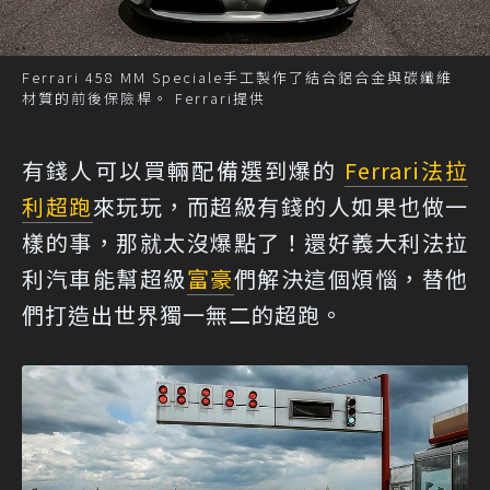
Ferrari 458 MM Speciale手工製作了結合鋁合金與碳纖維
材質的前後保險桿。 Ferrari提供
有錢人可以買輛配備選到爆的
Ferrari
法拉
利
超跑
來玩玩，而超級有錢的人如果也做一
樣的事，那就太沒爆點了！還好義大利法拉
利汽車能幫超級
富豪
們解決這個煩惱，替他
們打造出世界獨一無二的超跑。