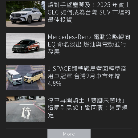
讓對手望塵莫及！2025 年賓士
GLC 如何成為台灣 SUV 市場的
最佳投資
Mercedes-Benz 電動策略轉向
EQ 命名淡出 燃油與電動並行
發展
J SPACE翻轉戰局奪回輕型商
用車冠軍 台灣2月車市年增
4.8%
停車再開騎士「雙腳未著地」
遭罰引民怨！警回覆：這是規
定
More