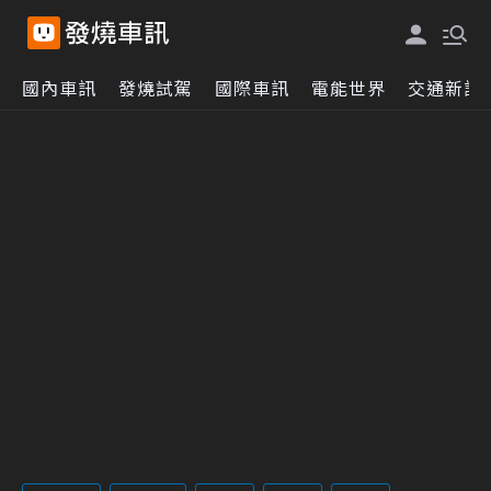
國內車訊
發燒試駕
國際車訊
電能世界
交通新訊