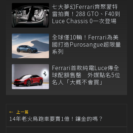
七大夢幻Ferrari齊聚蒙特
雷拍賣！288 GTO、F40到
Luce Chassis 0一次登場
全球僅10輛！Ferrari為美
國打造Purosangue超限量
系列
Ferrari首款純電Luce傳全
球配額售罄 外媒點名5位
名人「大概不會買」
←
上一篇
14年老火鳥跑車要賣1億！鑲金的嗎？