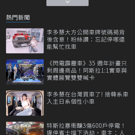
熱門新聞
李多慧大方公開車牌號碼揭背
後含意！粉絲讚：忘記停哪還
能幫忙找車
《閃電霹靂車》35 週年計畫只
剩周邊商品！阿斯拉1:1實車與
實體展覽雙雙喊卡
李多慧在台灣買車了! 捨韓系車
入主日系個性小車
特斯拉暴衝釀3傷600戶停電！
違停賓士擋下浩劫，車主：人