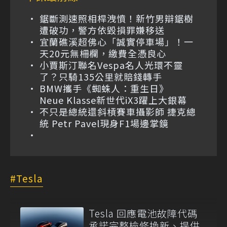
鋸斷測速照相桿洩憤！新竹男辯鋸樹
遭破功，警方依毀損罪嫌移送
宜蘭礁溪超佛心「誠實停車場」！一
天20元無柵欄，繳費全憑良心
小賈斯汀聯名Vespa名人光環不靈
了？只騎135公里就賠錢轉手
BMW攜手《蜘蛛人：重生日》
Neue Klasse新世代iX3躍上大銀幕
不只是總統還斜槓賽車攝影師 捷克總
統 Petr Pavel現身F1場邊掌鏡
Tesla
Tesla 回應電池故障代碼
承諾完整檢修換新、提供