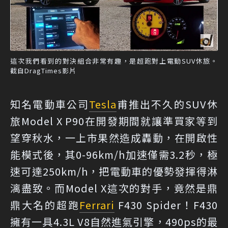
這次我們看到的對決組合非常有趣，是超跑對上電動SUV休旅。
截自DragTimes影片
知名電動車公司
Tesla
甫推出不久的SUV休
旅Model X P90在開發期間就讓準買家等到
望穿秋水，一上市果然造成轟動，在開啟性
能模式後，其0-96km/h加速僅需3.2秒，極
速可達250km/h，把電動車的優勢發揮得淋
漓盡致。而Model X這次的對手，竟然是鼎
鼎大名的超跑
Ferrari
F430 Spider！F430
擁有一具4.3L V8自然進氣引擎，490ps的最