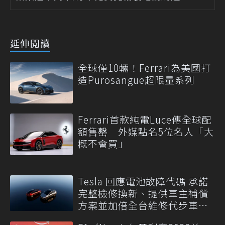
延伸閱讀
全球僅10輛！Ferrari為美國打
造Purosangue超限量系列
Ferrari首款純電Luce傳全球配
額售罄 外媒點名5位名人「大
概不會買」
Tesla 回應電池故障代碼 承諾
完整檢修換新、提供車主補償
方案並加倍全台維修代步車數
量