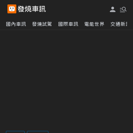
國內車訊
發燒試駕
國際車訊
電能世界
交通新訊