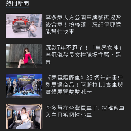
熱門新聞
李多慧大方公開車牌號碼揭背
後含意！粉絲讚：忘記停哪還
能幫忙找車
沉默7年不忍了！「車界女神」
李冠儀發長文控職場性騷、黑
幕
《閃電霹靂車》35 週年計畫只
剩周邊商品！阿斯拉1:1實車與
實體展覽雙雙喊卡
李多慧在台灣買車了! 捨韓系車
入主日系個性小車