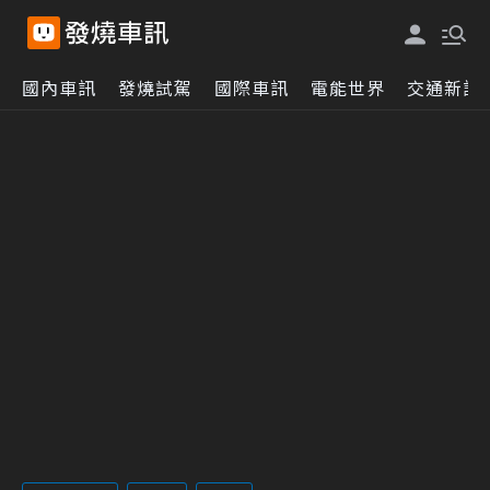
國內車訊
發燒試駕
國際車訊
電能世界
交通新訊