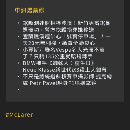
車訊最前線
鋸斷測速照相桿洩憤！新竹男辯鋸樹
遭破功，警方依毀損罪嫌移送
宜蘭礁溪超佛心「誠實停車場」！一
天20元無柵欄，繳費全憑良心
小賈斯汀聯名Vespa名人光環不靈
了？只騎135公里就賠錢轉手
BMW攜手《蜘蛛人：重生日》
Neue Klasse新世代iX3躍上大銀幕
不只是總統還斜槓賽車攝影師 捷克總
統 Petr Pavel現身F1場邊掌鏡
McLaren