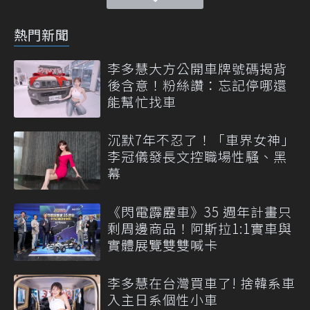
熱門新聞
李多慧大方公開車牌號碼揭背
後含意！粉絲讚：忘記停哪還
能幫忙找車
沉默7年不忍了！「車界女神」
李冠儀發長文控職場性騷、黑
幕
《閃電霹靂車》35 週年計畫只
剩周邊商品！阿斯拉1:1實車與
實體展覽雙雙喊卡
李多慧在台灣買車了! 捨韓系車
入主日系個性小車