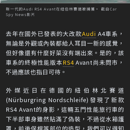
新一代的Audi RS4 Avant在紐伯林賽道被捕獲。 截自Car
Spy News影片
去年在國外已發表的大改款
Audi
A4車系，
無論是外觀或內裝都給人耳目一新的感覺，
但好像還有什麼好菜沒有端出來。是的，該
車系的終極性能版本
RS4
Avant尚未問市，
不過應該也指日可待。
外媒近日在德國的紐伯林北賽道
(Nürburgring Nordschleife)發現了新款
RS4 Avant的身影，這輛五門性能旅行車的
下半部車身雖然貼滿了偽裝，不過從水箱護
罩，前後保桿等部位的造型，我們可以得知