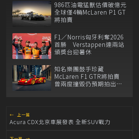
986匹油電猛獸估價破億元
全球僅4輛McLaren P1 GT
將拍賣
F1／Norris匈牙利奪2026
首勝 Verstappen連兩站
頒獎台迎暑休
知名樂團鼓手珍藏
McLaren F1 GTR將拍賣
曾兩度撞毀仍預期拍出天
價
←
上一篇
Acura CDX北京車展發表 全新SUV戰力
下一篇
→