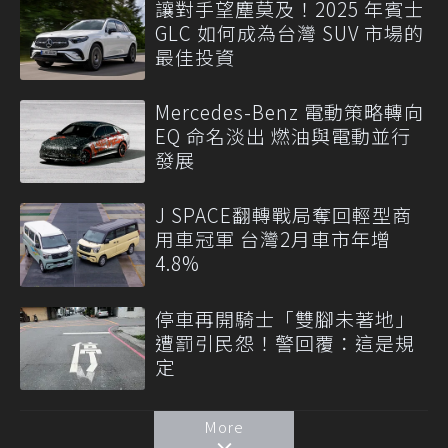
讓對手望塵莫及！2025 年賓士
GLC 如何成為台灣 SUV 市場的
最佳投資
Mercedes-Benz 電動策略轉向
EQ 命名淡出 燃油與電動並行
發展
J SPACE翻轉戰局奪回輕型商
用車冠軍 台灣2月車市年增
4.8%
停車再開騎士「雙腳未著地」
遭罰引民怨！警回覆：這是規
定
More