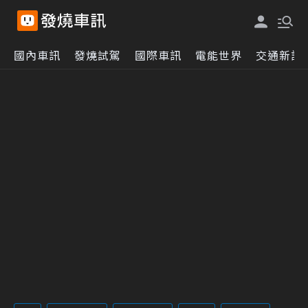
國內車訊
發燒試駕
國際車訊
電能世界
交通新訊