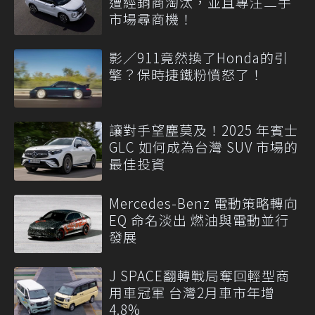
遭經銷商淘汰，並且專注二手
市場尋商機！
影／911竟然換了Honda的引
擎？保時捷鐵粉憤怒了！
讓對手望塵莫及！2025 年賓士
GLC 如何成為台灣 SUV 市場的
最佳投資
Mercedes-Benz 電動策略轉向
EQ 命名淡出 燃油與電動並行
發展
J SPACE翻轉戰局奪回輕型商
用車冠軍 台灣2月車市年增
4.8%