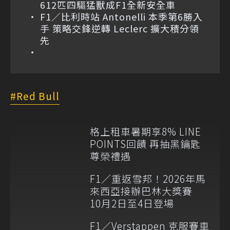
612匹四驅猛獸成F1全新安全車
F1／比利時站 Antonelli 本季第6勝入
手 策略交鋒逆轉 Leclerc 擴大積分領
先
Red Bull
格上租車暑期享8% LINE
POINTS回饋 再抽黑鑰匙
尊榮禮遇
F1／重返雪邦！2026年馬
來西亞接辦巴林大獎賽
10月2日至4日登場
F1／Verstappen 克服賽車