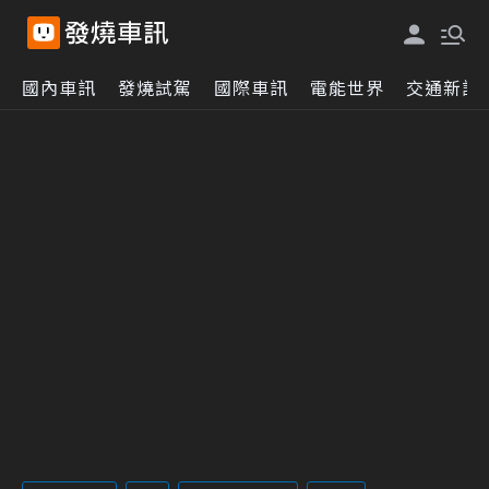
國內車訊
發燒試駕
國際車訊
電能世界
交通新訊