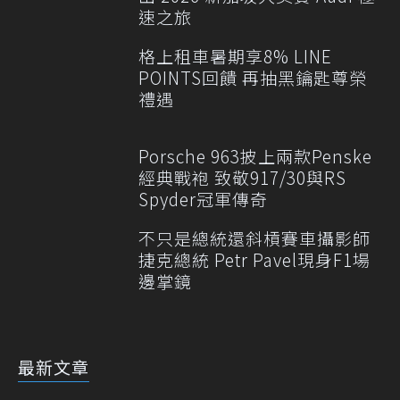
速之旅
格上租車暑期享8% LINE
POINTS回饋 再抽黑鑰匙尊榮
禮遇
Porsche 963披上兩款Penske
經典戰袍 致敬917/30與RS
Spyder冠軍傳奇
不只是總統還斜槓賽車攝影師
捷克總統 Petr Pavel現身F1場
邊掌鏡
最新文章