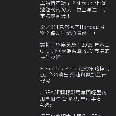
真的賣不動了？Mitsubishi漸
遭經銷商淘汰，並且專注二手
市場尋商機！
影／911竟然換了Honda的引
擎？保時捷鐵粉憤怒了！
讓對手望塵莫及！2025 年賓士
GLC 如何成為台灣 SUV 市場的
最佳投資
Mercedes-Benz 電動策略轉向
EQ 命名淡出 燃油與電動並行
發展
J SPACE翻轉戰局奪回輕型商
用車冠軍 台灣2月車市年增
4.8%
停車再開騎士「雙腳未著地」