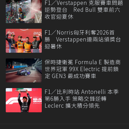
F1／Verstappen 克服賽車問題
逆勢登台 Red Bull 雙車前六
收官迎夏休
F1／Norris匈牙利奪2026首
勝 Verstappen連兩站頒獎台
迎暑休
保時捷衛冕 Formula E 製造商
世界冠軍 99X Electric 提前鎖
定 GEN3 最成功賽車
F1／比利時站 Antonelli 本季
第6勝入手 策略交鋒逆轉
Leclerc 擴大積分領先