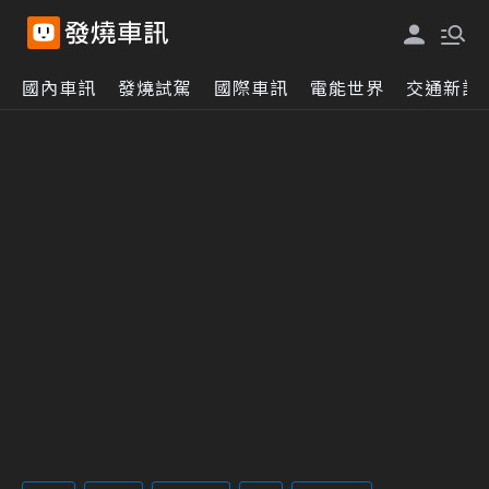
國內車訊
發燒試駕
國際車訊
電能世界
交通新訊