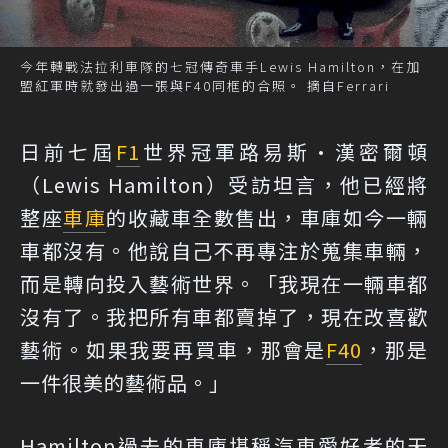
今年轉戰法拉利車隊的七冠傳奇車手Lewis Hamilton，在加
盟紅軍時就發出過一張與F40同框的合照。 摘自Ferrari
日前七屆
F1
世界冠軍路易斯·漢密爾頓
（Lewis Hamilton）受訪坦言，他已經將
整座
車庫
的收藏車全數售出，車庫如今一輛
車都沒有。他說自己不再專注於蒐集車輛，
而是轉向投入藝術世界。「我現在一輛車都
沒有了。我把所有車都賣掉了，現在改喜歡
藝術。如果我要再買車，那會是
F40
，那是
一件很美的藝術品。」
Hamilton過去的車庫堪稱汽車愛好者的天