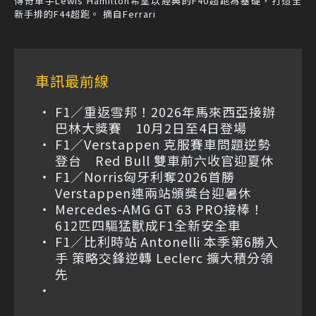
傳奇車手Lewis Hamilton希望以經典的F40超跑為基礎，打造全
新手排的F44超跑。 摘自Ferrari
車訊最前線
F1／重返雪邦！2026年馬來西亞接辦
巴林大獎賽 10月2日至4日登場
F1／Verstappen 克服賽車問題逆勢
登台 Red Bull 雙車前六收官迎夏休
F1／Norris匈牙利奪2026首勝
Verstappen連兩站頒獎台迎暑休
Mercedes-AMG GT 63 PRO接棒！
612匹四驅猛獸成F1全新安全車
F1／比利時站 Antonelli 本季第6勝入
手 策略交鋒逆轉 Leclerc 擴大積分領
先