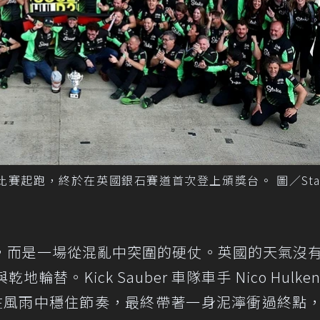
、239 場比賽起跑，終於在英國銀石賽道首次登上頒獎台。 圖／Stak
，而是一場從混亂中突圍的硬仗。英國的天氣沒
。Kick Sauber 車隊車手 Nico Hulkenb
，在風雨中穩住節奏，最終帶著一身泥濘衝過終點