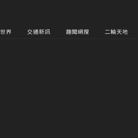
世界
交通新訊
趣聞網搜
二輪天地