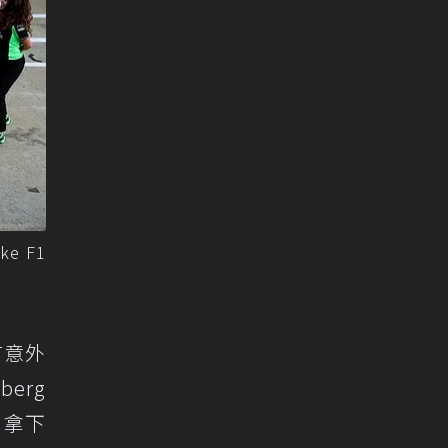
e F1
有意外
erg
，拿下