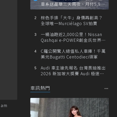
車系送晶華三天兩夜、月付5,900
元起
棕色手排「大牛」身價再創高？
全球唯一Murciélago SV拍賣
一桶油跑近2,000公里！Nissan
Qashqai e-POWER創金氏世界紀
錄
C羅公開驚人總值私人車庫！千萬
美元Bugatti Centodieci領軍
Audi 車主搶先報名 台灣奧迪推出
2026 新加坡大獎賽 Audi 極速之
旅
車訊熱門
eam