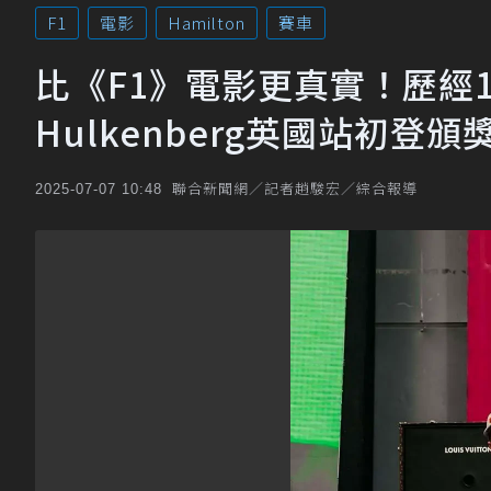
F1
電影
Hamilton
賽車
比《F1》電影更真實！歷經15
Hulkenberg英國站初登頒
聯合新聞網／記者趙駿宏／綜合報導
2025-07-07 10:48