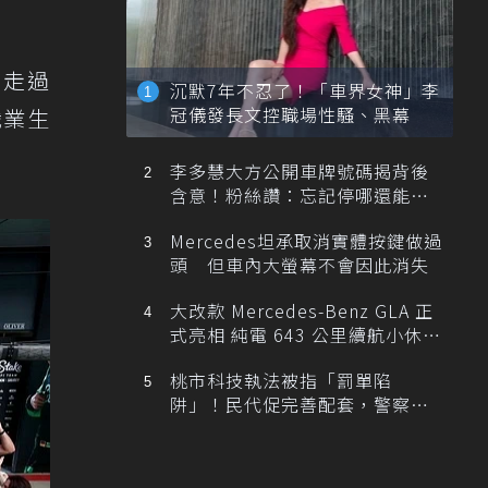
年，走過
沉默7年不忍了！「車界女神」李
冠儀發長文控職場性騷、黑幕
職業生
李多慧大方公開車牌號碼揭背後
含意！粉絲讚：忘記停哪還能幫
忙找車
Mercedes坦承取消實體按鍵做過
頭 但車內大螢幕不會因此消失
大改款 Mercedes-Benz GLA 正
式亮相 純電 643 公里續航小休
旅！
桃市科技執法被指「罰單陷
阱」！民代促完善配套，警察局
提數據回應