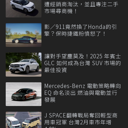
遭經銷商淘汰，並且專注二手
市場尋商機！
影／911竟然換了Honda的引
擎？保時捷鐵粉憤怒了！
讓對手望塵莫及！2025 年賓士
GLC 如何成為台灣 SUV 市場的
最佳投資
Mercedes-Benz 電動策略轉向
EQ 命名淡出 燃油與電動並行
發展
J SPACE翻轉戰局奪回輕型商
用車冠軍 台灣2月車市年增