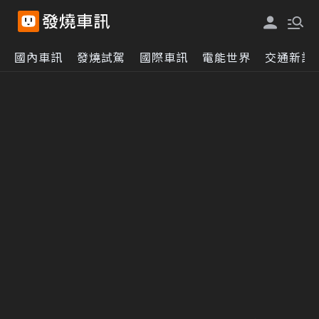
國內車訊
發燒試駕
國際車訊
電能世界
交通新訊