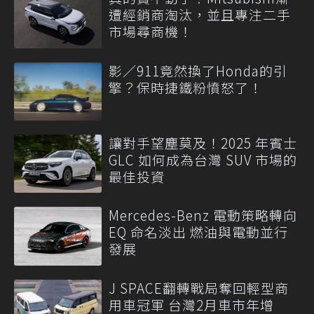
遭經銷商淘汰，並且專注二手
市場尋商機！
影／911竟然換了Honda的引
擎？保時捷鐵粉憤怒了！
讓對手望塵莫及！2025 年賓士
GLC 如何成為台灣 SUV 市場的
最佳投資
Mercedes-Benz 電動策略轉向
EQ 命名淡出 燃油與電動並行
發展
J SPACE翻轉戰局奪回輕型商
用車冠軍 台灣2月車市年增