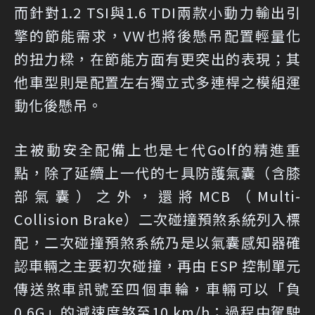
而針對1.2 TSI與1.6 TDI兩款小動力輸出引
擎的節能需求，VW也將後懸吊配置輕量化
的扭力樑，在節能方面有更突出的表現；其
他車型則是配置左右獨立式多連桿之模組運
動化後懸吊。
主被動安全配備上也是七代Golf的精進重
點，除了延續上一代的七具防護氣囊（含膝
部氣囊）之外，還將MCB（Multi-
Collision Brake）二次碰撞預煞系統列入標
配，二次碰撞預煞系統乃是以氣囊感知器確
認車輛之主要初次碰撞，再由 ESP 控制單元
傳送煞車訊號至四個車輪，車輛可以「負
0.6G」的減速度煞至10 km/h；過程中駕駛