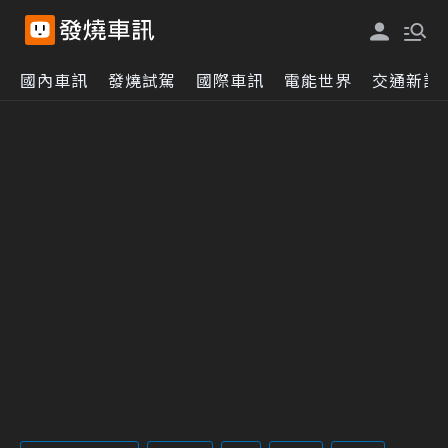
國內車訊
發燒試駕
國際車訊
電能世界
交通新訊