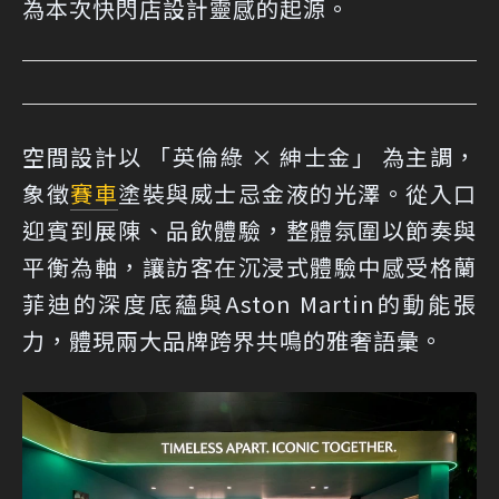
為本次快閃店設計靈感的起源。
空間設計以 「英倫綠 × 紳士金」 為主調，
象徵
賽車
塗裝與威士忌金液的光澤。從入口
迎賓到展陳、品飲體驗，整體氛圍以節奏與
平衡為軸，讓訪客在沉浸式體驗中感受格蘭
菲迪的深度底蘊與Aston Martin的動能張
力，體現兩大品牌跨界共鳴的雅奢語彙。