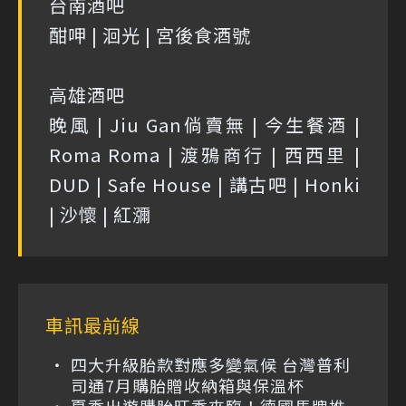
台南酒吧
酣呷 | 洄光 | 宮後食酒號
高雄酒吧
晚風 | Jiu Gan倘賣無 | 今生餐酒 |
Roma Roma | 渡鴉商行 | 西西里 |
DUD | Safe House | 講古吧 | Honki
| 沙懷 | 紅瀰
車訊最前線
四大升級胎款對應多變氣候 台灣普利
司通7月購胎贈收納箱與保溫杯
夏季出遊購胎旺季來臨！德國馬牌推