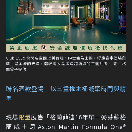
Club 1959 快閃店空間以英倫綠、紳士金為主調，呼應賽車塗裝與
威士忌金液的光澤，體現兩大品牌跨越領域的工藝共鳴。 圖／格
蘭父子提供
聯名酒款登場 以三重橡木桶凝聚時間與精
準
現場
限量
展售「格蘭菲迪16年單一麥芽蘇格
蘭威士忌Aston Martin Formula One®