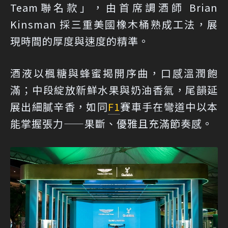
Team聯名款」，由首席調酒師 Brian
Kinsman 採三重美國橡木桶熟成工法，展
現時間的厚度與速度的精準。
酒液以楓糖與蜂蜜揭開序曲，口感溫潤飽
滿；中段綻放新鮮水果與奶油香氣，尾韻延
展出細膩辛香，如同
F1
賽車手在彎道中以本
能掌握張力——果斷、優雅且充滿節奏感。