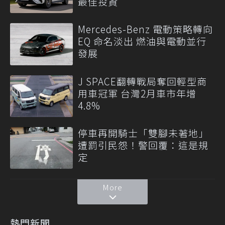
最佳投資
Mercedes-Benz 電動策略轉向
EQ 命名淡出 燃油與電動並行
發展
J SPACE翻轉戰局奪回輕型商
用車冠軍 台灣2月車市年增
4.8%
停車再開騎士「雙腳未著地」
遭罰引民怨！警回覆：這是規
定
More
熱門新聞