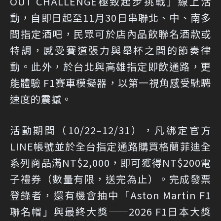
OUT CHALLENGE極致起步挑戰」線上活
動，自即日起至11月30日串聯北、中、南多
間指定酒吧，民眾可於店內品飲聯名酒款或
特調，感受賽道張力與舉杯之間的節奏律
動。此外，於台北與高雄指定即飲通路，更
能體驗 F1賽車模擬器，以第一視角感受馳騁
速度的震撼。
活動期間（10/22–12/31），凡綁定官方
LINE帳號並於全台指定通路購買格蘭菲迪全
系列商品滿NT$2,000，即可獲得NT$200電
子禮券（數量有限，送完為止）。完成發票
登錄者，還有機會抽中「Aston Martin F1
聯名帽」與最終大獎——2026 F1日本大獎