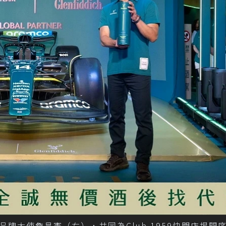
大使詹昌憲（右），共同為Club 1959快閃店揭開序