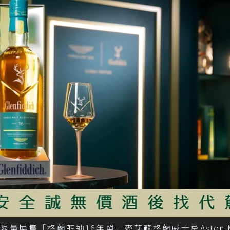
限量展售「格蘭菲迪16年單一麥芽蘇格蘭威士忌Aston Ma