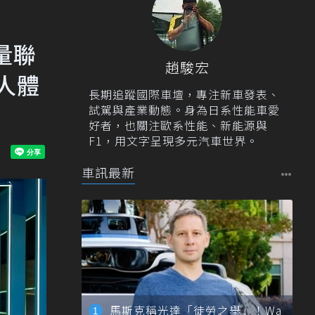
限量聯
趙駿宏
雙人體
長期追蹤國際車壇，專注新車發表、
試駕與產業動態。身為日系性能車愛
好者，也關注歐系性能、新能源與
F1，用文字呈現多元汽車世界。
車訊最新
馬斯克稱光達「徒勞之舉」！Wa