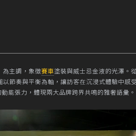
」 為主調，象徵
賽車
塗裝與威士忌金液的光澤。
圍以節奏與平衡為軸，讓訪客在沉浸式體驗中感
tin的動能張力，體現兩大品牌跨界共鳴的雅奢語彙。