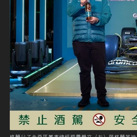
格蘭父子北亞區董事總經理周學文（左）與格蘭菲迪品牌