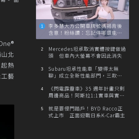
李多慧大方公開車牌號碼揭背後
含意！粉絲讚：忘記停哪還能幫
忙找車
One®
Mercedes坦承取消實體按鍵做過
南山北
頭 但車內大螢幕不會因此消失
掀起熱
Subaru坦承性能車「變得太無
忌工藝
聊」成立全新性能部門，三款手
排跑車開發中！
《閃電霹靂車》35 週年計畫只剩
周邊商品！阿斯拉1:1實車與實體
展覽雙雙喊卡
就是要侵門踏戶！BYD Racco正
式上市 正面迎戰日系K-Car霸主