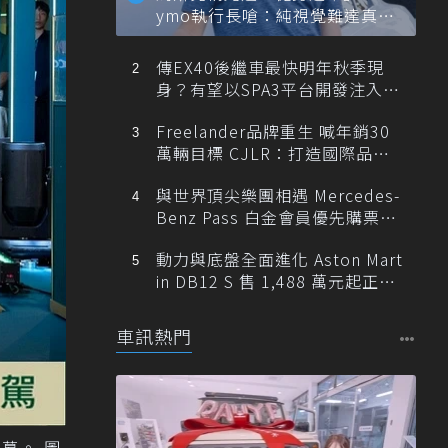
ymo執行長嗆：純視覺難達真正
自動駕駛
傳EX40後繼車最快明年秋季現
身？有望以SPA3平台開發注入80
0V動力
Freelander品牌重生 喊年銷30
萬輛目標 CJLR：打造國際品牌
半數銷量來自全球！
與世界頂尖樂團相遇 Mercedes-
Benz Pass 白金會員優先購票維
也納愛樂
動力與底盤全面進化 Aston Mart
in DB12 S 售 1,488 萬元起正式
登台
車訊熱門
幕。 圖