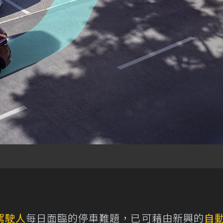
駕駛人
每日面臨的停車難題，已可藉由新興的
自