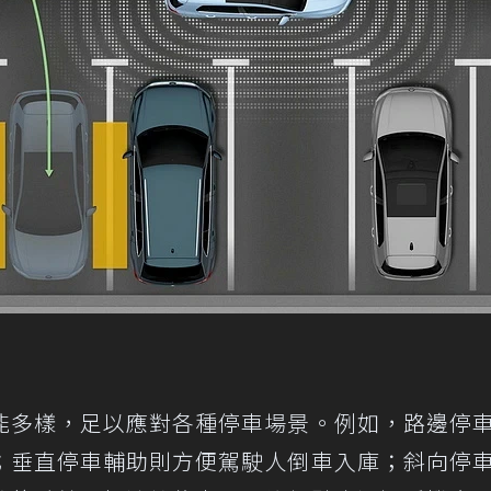
能多樣，足以應對各種停車場景。例如，路邊停
；垂直停車輔助則方便駕駛人倒車入庫；斜向停