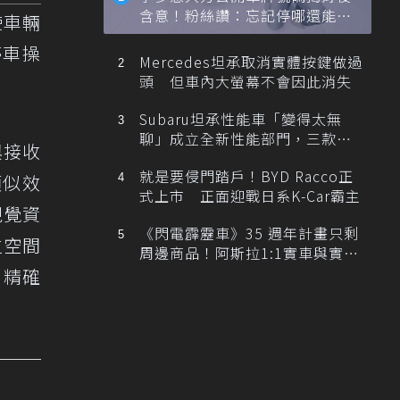
含意！粉絲讚：忘記停哪還能幫
使車輛
忙找車
停車操
Mercedes坦承取消實體按鍵做過
頭 但車內大螢幕不會因此消失
Subaru坦承性能車「變得太無
聊」成立全新性能部門，三款手
與接收
排跑車開發中！
就是要侵門踏戶！BYD Racco正
類似效
式上市 正面迎戰日系K-Car霸主
視覺資
《閃電霹靂車》35 週年計畫只剩
位空間
周邊商品！阿斯拉1:1實車與實體
展覽雙雙喊卡
，精確