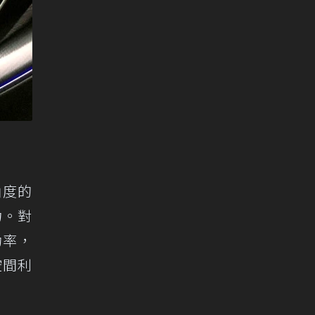
角度的
力。對
功率，
空間利