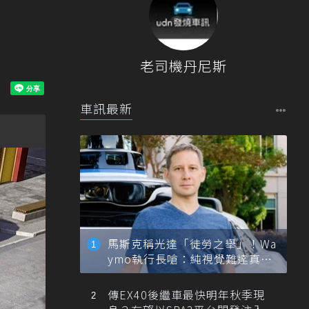
老司機丹尼斯
車訊最新
馬斯克稱光達「徒勞之舉」！Wa
ymo執行長嗆：純視覺難達真正
自動駕駛
傳EX40後繼車最快明年秋季現