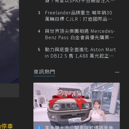
身？有望以SPA3平台開發注入80
0V動力
Freelander品牌重生 喊年銷30
萬輛目標 CJLR：打造國際品牌
半數銷量來自全球！
與世界頂尖樂團相遇 Mercedes-
Benz Pass 白金會員優先購票維
也納愛樂
動力與底盤全面進化 Aston Mart
in DB12 S 售 1,488 萬元起正式
登台
車訊熱門
動停車
李多慧大方公開車牌號碼揭背後