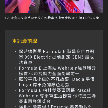
128號賽車女車手陳怡文在起跑典禮中大受歡迎。 攝影／朱家瑩
車訊最前線
保時捷衛冕 Formula E 製造商世界冠
軍 99X Electric 提前鎖定 GEN3 最成
功賽車
Formula E 上海站 Wehrlein強登積分
榜首 保時捷動力全面制霸前十
屬於平凡小車的不凡故事! Dacia 平價
Logan房車勇闖綠色地獄
Formula E 柏林雙賽事落幕 Pascal
Wehrlein 奪季軍重返榜首 保時捷主場
賽事再登頒獎台
強化性能表現！Porsche 發表新世代