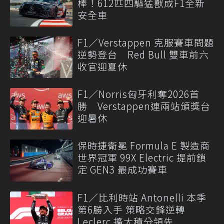
棒！612匹四驅猛獸成F1全新
安全車
F1／Verstappen 克服賽車問題
逆勢登台 Red Bull 雙車前六
收官迎夏休
F1／Norris匈牙利奪2026首
勝 Verstappen連兩站頒獎台
迎暑休
保時捷衛冕 Formula E 製造商
世界冠軍 99X Electric 提前鎖
定 GEN3 最成功賽車
F1／比利時站 Antonelli 本季
第6勝入手 策略交鋒逆轉
Leclerc 擴大積分領先