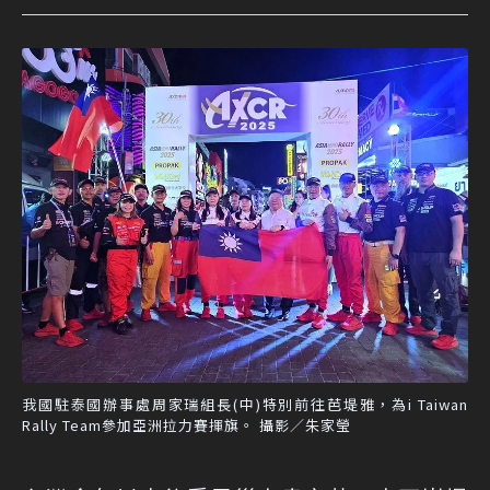
我國駐泰國辦事處周家瑞組長(中)特別前往芭堤雅，為i Taiwan
Rally Team參加亞洲拉力賽揮旗。 攝影／朱家瑩