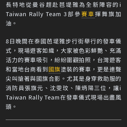
長特地從曼谷趕赴芭堤雅為全新陣容的i
Taiwan Rally Team 3部參
賽車
揮舞旗加
油。
8日晚間在泰國芭堤雅步行街舉行的發車儀
式，現場遊客如織，大家被色彩鮮艷、充滿
活力的賽車吸引，紛紛圍觀拍照，台灣遊客
和當地台商看到
國旗
塗裝的賽車，更是連聲
尖叫搶著與國旗合影。尤其是身穿救助服的
消防員張旗元、沈雯玟、陳炳陽三位，讓i
Taiwan Rally Team在發車儀式現場出盡風
頭。