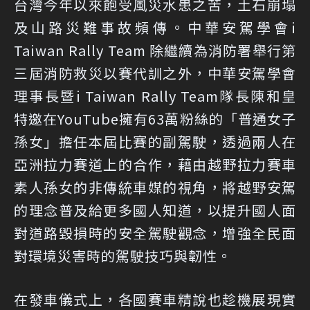
台灣今年以來飽受風災水患之苦，土石崩塌
及山路災難事故頻傳。中華安駕學會i
Taiwan Rally Team 除繼續為消防署舉行第
三屆消防救災以賽代訓之外，中華安駕學會
理事長暨i Taiwan Rally Team隊長陳和皇
特邀在YouTube擁有63萬粉絲的「普通女子
孫女」擔任本屆比賽的副駕駛，透過兩人在
亞洲拉力賽道上的合作，藉由越野拉力賽車
素人孫女的非傳統車媒的視角，將越野安駕
的理念普及給更多國人知道，以提升國人面
對道路毀損時的安全駕駛觀念，增強全民面
對環境災害時的駕駛技巧與韌性。
在發車儀式上，各國賽車精說也趁機展現實