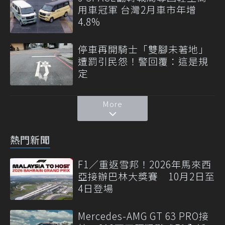
用車冠軍 台灣2月車市年增
4.8%
停車再開騎士「雙腳未著地」
遭罰引民怨！警回覆：這是規
定
More
熱門新聞
F1／重返雪邦！2026年馬來西
亞接辦巴林大獎賽 10月2日至
4日登場
Mercedes-AMG GT 63 PRO接