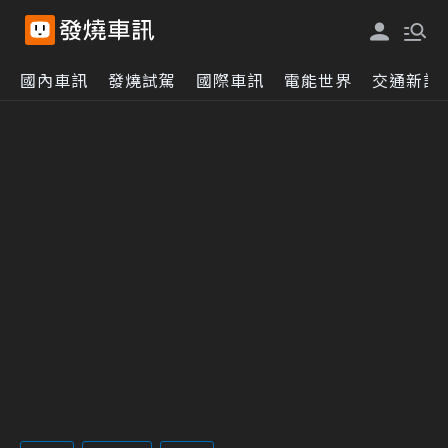
國內車訊
發燒試駕
國際車訊
電能世界
交通新訊