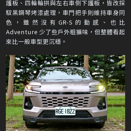
護板、四輪輪拱與左右車側下護板，皆改採
馭黑鋼琴烤漆處理，車門把手則維持車身同
色，雖然沒有GR-S的動感、也比
Adventure 少了些戶外粗獷味，但整體看起
來比一般車型更沉穩。