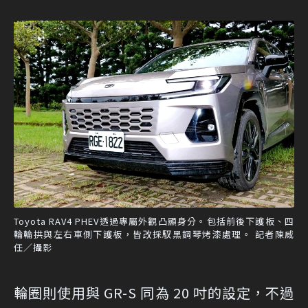
Toyota RAV4 PHEV透過專屬外觀凸顯身分。包括前後下護板、四
輪輪拱與左右車側下護板，皆改採馭黑鋼琴烤漆處理。 記者陳威
任／攝影
輪圈則使用與 GR-S 同為 20 吋的設定，不過