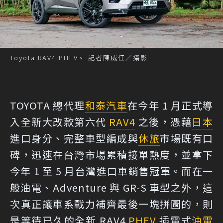
Toyota RAV4 PHEV。 記者陳威任／攝影
TOYOTA 總代理
和泰汽車
在今年 1 月正式導
入全新大改款第六代
RAV4
之後，憑藉
日本
進口身分、完整車型編成與
休旅
市場既有口
碑，迅速在台灣市場累積接單熱度，並拿下
今年 1 至 5 月台灣進口車銷售冠軍。而在一
般油電、Adventure 與 GR-S 車型之外，這
次真正讓車系戰力補齊最後一塊拼圖的，則
是等待已久的全新 RAV4
PHEV
插電式
油電