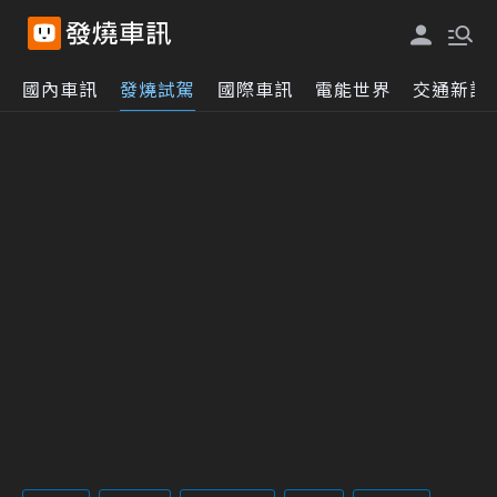
國內車訊
發燒試駕
國際車訊
電能世界
交通新訊