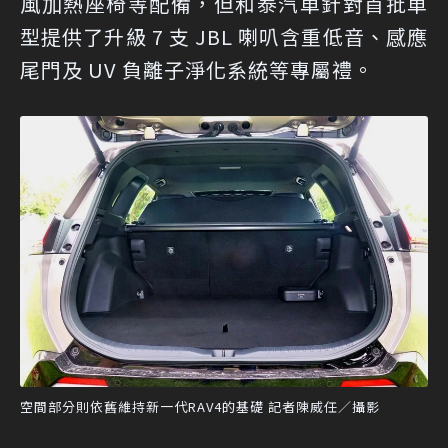
風加熱座椅等配備，但和泰汽車針對首批車
型提供了升級 7 支 JBL 喇叭含重低音、感應
尾門及 UV 負離子淨化系統等專屬禮。
空間部分則依舊維持新一代RAV4的基礎 記者陳威任／攝影