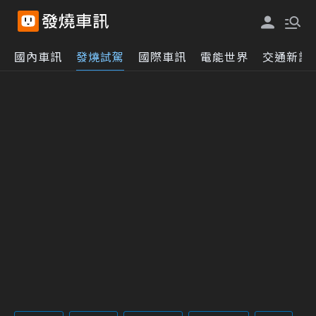
國內車訊
發燒試駕
國際車訊
電能世界
交通新訊