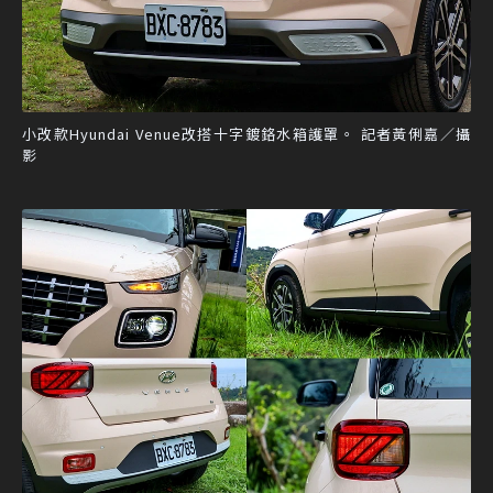
小改款Hyundai Venue改搭十字鍍鉻水箱護罩。 記者黃俐嘉／攝
影