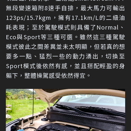
無段變速箱附8速手自排，最大馬力可輸出
123ps/15.7kgm，擁有17.1km/L的二級油
耗表現；至於駕駛模式則具備了Normal、
Eco與Sport等三種可選。雖然這三種駕駛
模式彼此之間差異並未太明顯，但若真的想
要多一點、猛烈一些的動力湧出，切換至
Sport模式後依然有感，並且搭配輕盈的身
軀下，整體操駕感受依然得宜。