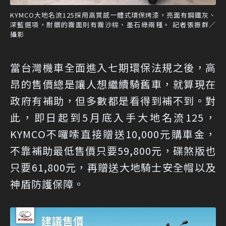
KYMCO大地名流125採用高質感一體式環保烤漆，亮面有鋼鐵灰、
深藍選項，耐髒的霧面則有霧沙棕、墨石綠兩種。 記者張振群／
攝影
當台灣機車全面進入七期環保法規之後，高
昂的售價總是讓人想繼續騎舊車，就算現在
政府有補助，但多數都是看得到補不到。對
此，即日起到5月底入手大地名流125，
KYMCO不囉嗦直接贈送10,000元購車金，
不靠補助最低售價只要59,800元，碟煞版也
只要61,800元，再贈送大地騎士安全帽以及
神盾防護保障。