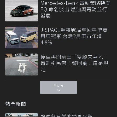
Mercedes-Benz 電動策略轉向
EQ 命名淡出 燃油與電動並行
發展
J SPACE翻轉戰局奪回輕型商
用車冠軍 台灣2月車市年增
4.8%
停車再開騎士「雙腳未著地」
遭罰引民怨！警回覆：這是規
定
More
熱門新聞
熱血與日常的跨界平衡