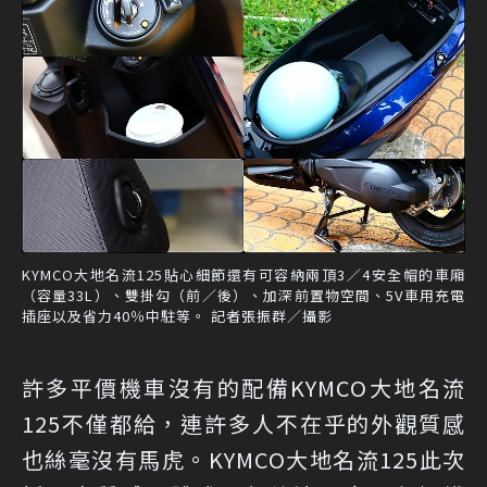
KYMCO大地名流125貼心細節還有可容納兩頂3／4安全帽的車廂
（容量33L）、雙掛勾（前／後）、加深前置物空間、5V車用充電
插座以及省力40％中駐等。 記者張振群／攝影
許多平價機車沒有的配備KYMCO大地名流
125不僅都給，連許多人不在乎的外觀質感
也絲毫沒有馬虎。KYMCO大地名流125此次