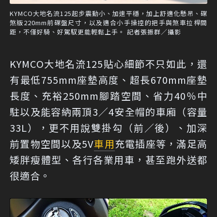
KYMCO大地名流125起步震動小、加速平穩，加上舒適化懸吊、碟
煞版220mm前碟盤尺寸，以及適合小手操控的把手與煞車拉桿間
距，不僅好騎、好駕馭更能輕鬆上手。 記者張振群／攝影
KYMCO大地名流125貼心細節不只如此，還
有最低755mm座墊高度、超長670mm座墊
長度、充裕250mm腳踏空間、省力40％中
駐以及能容納兩頂3／4安全帽的車廂（容量
33L），更不用說雙掛勾（前／後）、加深
前置物空間以及5V
車用
充電插座等，滿足高
矮胖瘦體型、各行各業用車，甚至跑外送都
很適合。