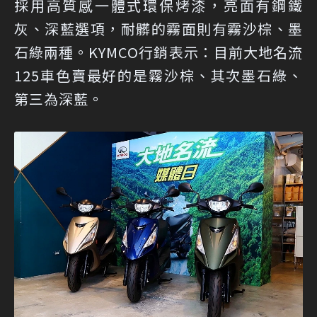
採用高質感一體式環保烤漆，亮面有鋼鐵
灰、深藍選項，耐髒的霧面則有霧沙棕、墨
石綠兩種。KYMCO行銷表示：目前大地名流
125車色賣最好的是霧沙棕、其次墨石綠、
第三為深藍。