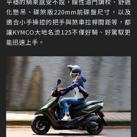
平穩的騎乘感受不說，線性油門調校、舒適
化懸吊、碟煞版220mm前碟盤尺寸，以及
適合小手操控的把手與煞車拉桿間距等，都
讓KYMCO大地名流125不僅好騎、好駕馭更
能迅速上手。