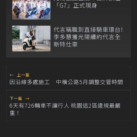
「G7」正式現身
代言稱職到直接騎車環台!
李多慧獲光陽續約代言全
新特仕車
←
上一篇
因沿線多處施工 中橫公路5月調整交管時間
下一篇
→
6天有726輛車不讓行人 桃園這2區違規最嚴
重！