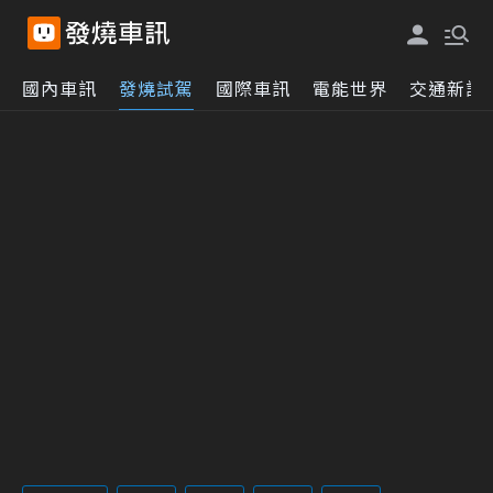
國內車訊
發燒試駕
國際車訊
電能世界
交通新訊