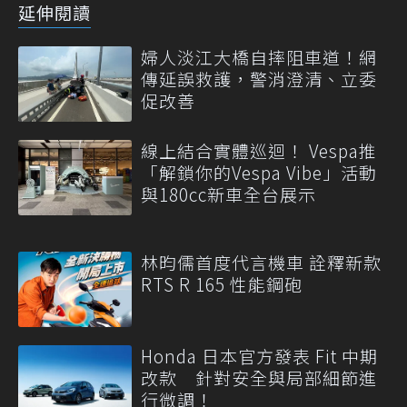
延伸閱讀
婦人淡江大橋自摔阻車道！網
傳延誤救護，警消澄清、立委
促改善
線上結合實體巡迴！ Vespa推
「解鎖你的Vespa Vibe」活動
與180cc新車全台展示
林昀儒首度代言機車 詮釋新款
RTS R 165 性能鋼砲
Honda 日本官方發表 Fit 中期
改款 針對安全與局部細節進
行微調！