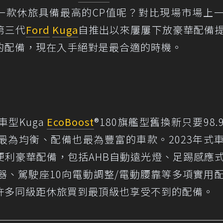
哪一款休旅具備最高的CP值呢？對比現場市場上
第三代
Ford
Kuga
自推出以來屢屢下放豪華配備
的配備，現在入手絕對是最合適的時機。
型Kuga
EcoBoost
®180旗艦型舊換新只要98.
最為均衡、配備也最為豐富的車款。2023年式
便利豪華配備，包括AHB自動遠光燈、足踢感應
示器、駕駛座10向電動調整/電動腰靠等多項實用
許多同級距休旅買到最頂級也享受不到的配備。