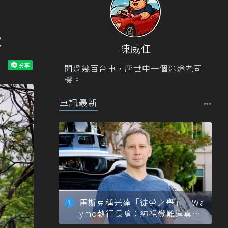
級
陳威任
開過幾百台車，塵世中一個迷途老司
機。
車訊最新
馬斯克稱光達「徒勞之舉」！Wa
ymo執行長嗆：純視覺難達真正
自動駕駛