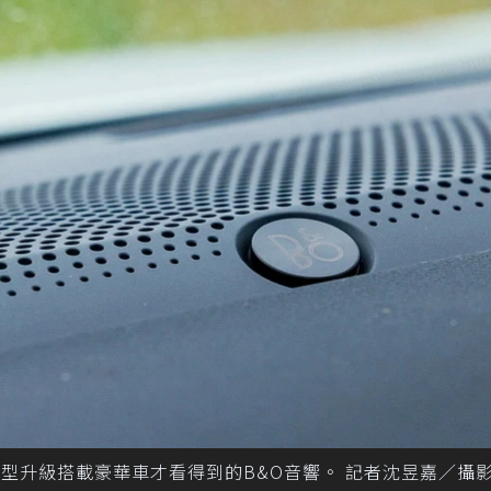
23年式車型升級搭載豪華車才看得到的B&O音響。 記者沈昱嘉／攝