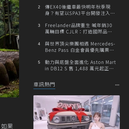
傳EX40後繼車最快明年秋季現
身？有望以SPA3平台開發注入80
0V動力
Freelander品牌重生 喊年銷30
萬輛目標 CJLR：打造國際品牌
半數銷量來自全球！
與世界頂尖樂團相遇 Mercedes-
Benz Pass 白金會員優先購票維
也納愛樂
動力與底盤全面進化 Aston Mart
in DB12 S 售 1,488 萬元起正式
登台
車訊熱門
，如果