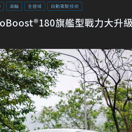
0
渦輪
全速域
自動駕駛技術
EcoBoost®180旗艦型戰力大升