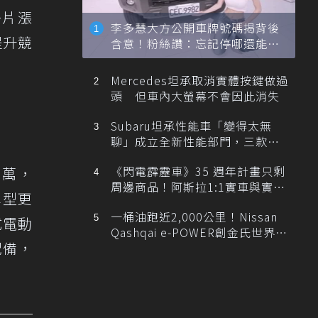
一片漲
李多慧大方公開車牌號碼揭背後
提升競
含意！粉絲讚：忘記停哪還能幫
忙找車
Mercedes坦承取消實體按鍵做過
頭 但車內大螢幕不會因此消失
Subaru坦承性能車「變得太無
聊」成立全新性能部門，三款手
排跑車開發中！
《閃電霹靂車》35 週年計畫只剩
9萬，
周邊商品！阿斯拉1:1實車與實體
車型更
展覽雙雙喊卡
一桶油跑近2,000公里！Nissan
式電動
Qashqai e-POWER創金氏世界紀
配備，
錄