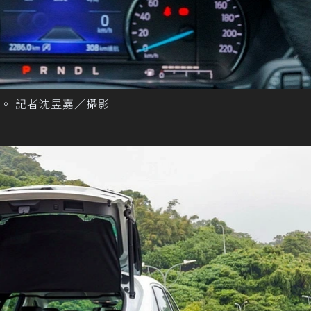
。 記者沈昱嘉／攝影