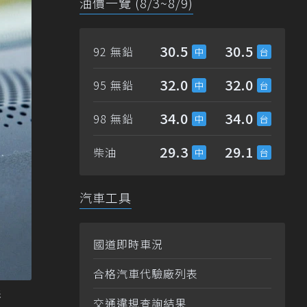
油價一覽 (8/3~8/9)
30.5
30.5
92 無鉛
32.0
32.0
95 無鉛
34.0
34.0
98 無鉛
29.3
29.1
柴油
汽車工具
國道即時車況
合格汽車代驗廠列表
影
交通違規查詢結果