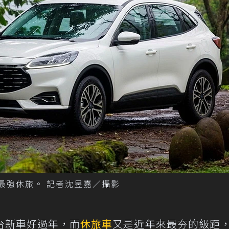
萬等級最強休旅。 記者沈昱嘉／攝影
台新車好過年，而
休旅車
又是近年來最夯的級距