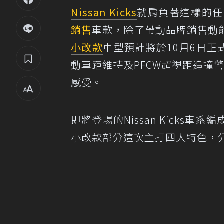
Nissan Kicks
就肩負著這樣的任
銷售
車款，除了帶動品牌銷售動能
小改款
車型預計將於10月6日正
動車距維持及PFCW超視距追撞
感受。
即將登場的Nissan Kick
小改款部分這次主打四大特色，