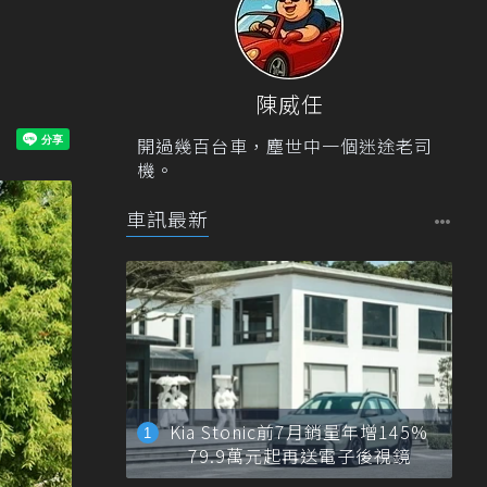
陳威任
開過幾百台車，塵世中一個迷途老司
機。
車訊最新
Kia Stonic前7月銷量年增145%
79.9萬元起再送電子後視鏡