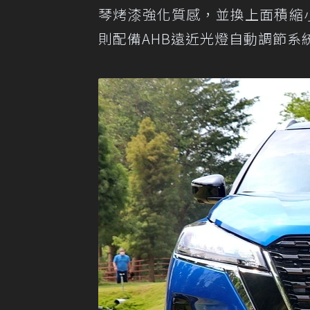
琴烤漆強化質感，並換上面積縮
則配備AHB遠近光燈自動調節