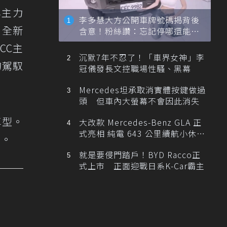
牌主力
李多慧大方公開車牌號碼揭背後
。全新
含意！粉絲讚：忘記停哪還能幫
忙找車
ICC主
沉默7年不忍了！「車界女神」李
的駕馭
冠儀發長文控職場性騷、黑幕
Mercedes坦承取消實體按鍵做過
頭 但車內大螢幕不會因此消失
車型。
大改款 Mercedes-Benz GLA 正
式亮相 純電 643 公里續航小休
力。
旅！
就是要侵門踏戶！BYD Racco正
式上市 正面迎戰日系K-Car霸主