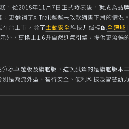
務，從2018年11月7日正式發表後，就成為品
，更彌補了X-Trail遲遲未改款銷售下滑的情況
式在台上市，除了
主動安全
科技升級標配
全速域
警示外，更換上1.6升自然進氣引擎，提供更流暢
s車系編成分為卓越版及旗艦版，這次試駕的是旗艦版本
分別是潮流外型、智行安全、便利科技及智慧動