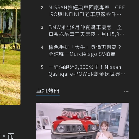
NISSAN推經典車回廠專案 CEF
IRO與INFINITI老車原廠零件最
低1折
BMW推出8月仲夏購車優惠 全
車系送晶華三天兩夜、月付5,900
元起
棕色手排「大牛」身價再創高？
全球唯一Murciélago SV拍賣
一桶油跑近2,000公里！Nissan
Qashqai e-POWER創金氏世界紀
錄
車訊熱門
在。而