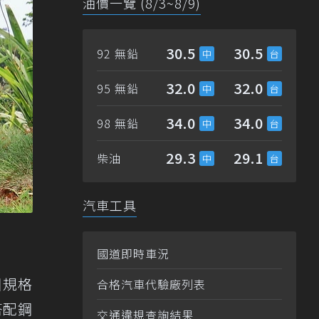
油價一覽 (8/3~8/9)
30.5
30.5
92 無鉛
32.0
32.0
95 無鉛
34.0
34.0
98 無鉛
29.3
29.1
柴油
汽車工具
國道即時車況
國規格
合格汽車代驗廠列表
搭配鋼
交通違規查詢結果