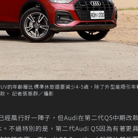
 SUV的年齡層比標準休旅還要減少4-5歲，除了外型能吸引年
款。 記者張振群／攝影
經風行好一陣子，但Audi在第二代Q5中期改
。不過特別的是，第二代Audi Q5因為有著更