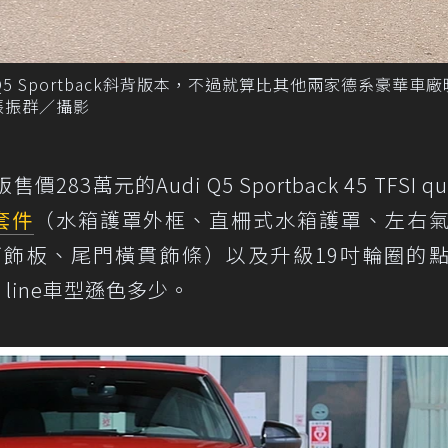
5 Sportback斜背版本，不過就算比其他兩家德系豪華車
張振群／攝影
元的Audi Q5 Sportback 45 TFSI qua
套件
（水箱護罩外框、直柵式水箱護罩、左右
飾板、尾門橫貫飾條）以及升級19吋輪圈的
line車型遜色多少。