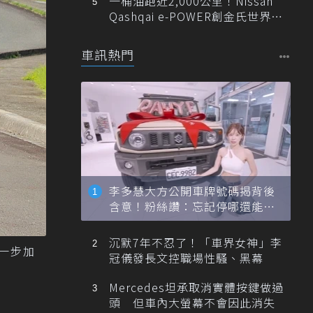
一桶油跑近2,000公里！Nissan
Qashqai e-POWER創金氏世界紀
錄
車訊熱門
李多慧大方公開車牌號碼揭背後
含意！粉絲讚：忘記停哪還能幫
忙找車
沉默7年不忍了！「車界女神」李
進一步加
冠儀發長文控職場性騷、黑幕
Mercedes坦承取消實體按鍵做過
頭 但車內大螢幕不會因此消失