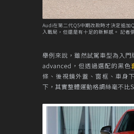
Audi在第二代Q5中期改款時才決定追加Q
入戰局，但還是有十足的新鮮感。 記者
舉例來說，雖然試駕車型為入門版售價283萬
advanced，但透過選配的黑色
條、後視鏡外蓋、窗框、車身下
下，其實整體運動格調絲毫不比S 