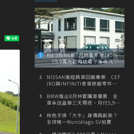
Kia Stonic前7月銷量年增145%
79.9萬元起再送電子後視鏡
NISSAN推經典車回廠專案 CEF
IRO與INFINITI老車原廠零件最
低1折
BMW推出8月仲夏購車優惠 全
車系送晶華三天兩夜、月付5,900
元起
棕色手排「大牛」身價再創高？
全球唯一Murciélago SV拍賣