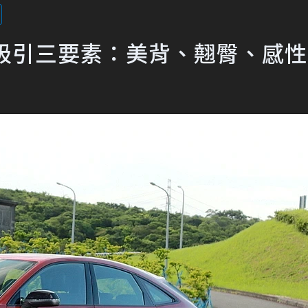
k試駕！吸引三要素：美背、翹臀、感性