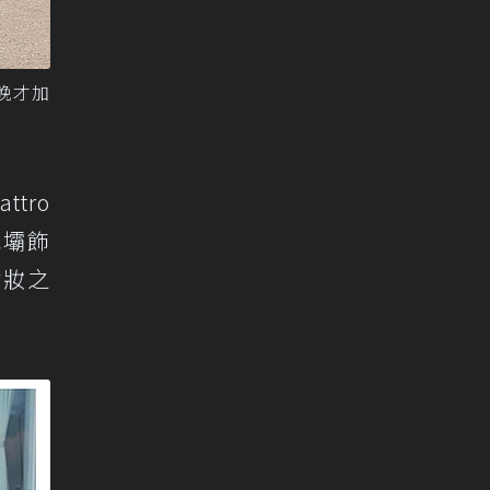
廠晚才加
ttro
氣壩飾
點妝之