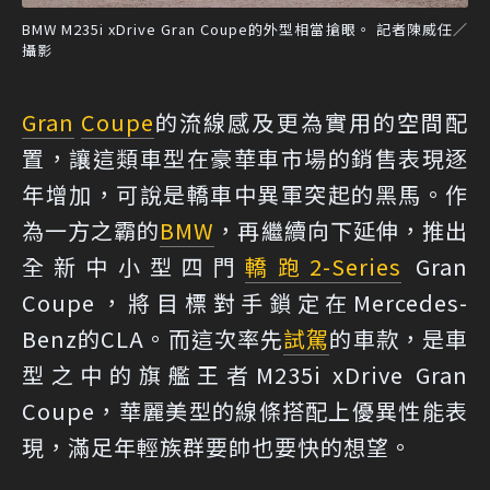
BMW M235i xDrive Gran Coupe的外型相當搶眼。 記者陳威任／
攝影
Gran
Coupe
的流線感及更為實用的空間配
置，讓這類車型在豪華車市場的銷售表現逐
年增加，可說是轎車中異軍突起的黑馬。作
為一方之霸的
BMW
，再繼續向下延伸，推出
全新中小型四門
轎跑
2-Series
Gran
Coupe，將目標對手鎖定在Mercedes-
Benz的CLA。而這次率先
試駕
的車款，是車
型之中的旗艦王者M235i xDrive Gran
Coupe，華麗美型的線條搭配上優異性能表
現，滿足年輕族群要帥也要快的想望。