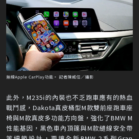
無線Apple CarPlay功能。 記者陳威任／攝影
此外，M235i的內裝也不乏跑車應有的熱血
戰鬥感，Dakota真皮桶型M款雙前座跑車座
椅與M款真皮多功能方向盤，強化了BMW M
性能基因，黑色車內頂篷與M款縫線安全帶
等細節設計，更讓全新BMW 2系列Gran