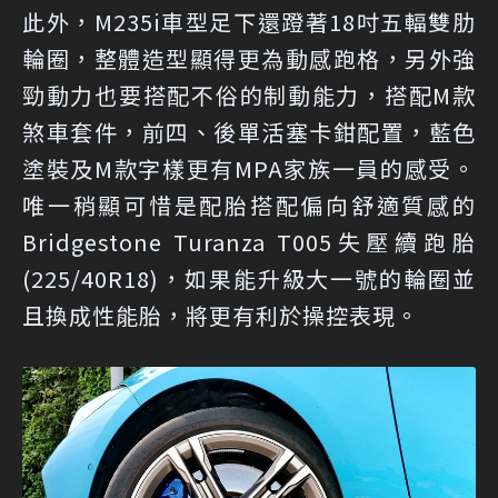
此外，M235i車型足下還蹬著18吋五輻雙肋
輪圈，整體造型顯得更為動感跑格，另外強
勁動力也要搭配不俗的制動能力，搭配M款
煞車套件，前四、後單活塞卡鉗配置，藍色
塗裝及M款字樣更有MPA家族一員的感受。
唯一稍顯可惜是配胎搭配偏向舒適質感的
Bridgestone Turanza T005失壓續跑胎
(225/40R18)，如果能升級大一號的輪圈並
且換成性能胎，將更有利於操控表現。