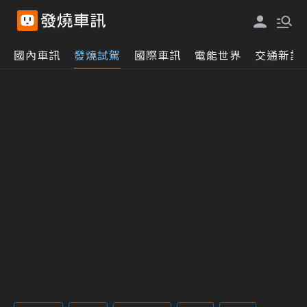
國內車訊
發燒試駕
國際車訊
電能世界
交通新訊