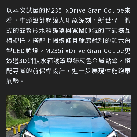
以本次試駕的M235i xDrive Gran Coupe來
看，車頭設計就讓人印象深刻，新世代一體
式的雙腎形水箱護罩與寬闊帥氣的下氣壩互
相襯托，搭配上揚線條且輪廓銳利的類六角
型LED頭燈，M235i xDrive Gran Coupe更
透過3D網狀水箱護罩與鈰灰色金屬點綴，搭
配專屬的前保桿設計，進一步展現性能跑車
氣勢。