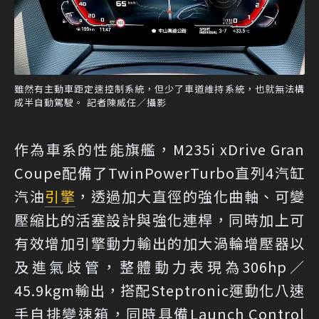
雖然有主動車距定速控制系統，但少了車道維持系統，也就無法構
成半自動駕駛。 記者陳威任／攝影
作為車系的性能旗艦，M235i xDrive Gran
Coupe配備了TwinPowerTurbo直列4汽缸
汽油
引擎
，透過加大直徑的強化曲軸、可變
壓縮比的活塞設計與強化連桿，同時加上可
有效增加引擎動力輸出的加大渦輪增壓器以
及進氣歧管，整體動力表現為306hp／
45.9kgm輸出，搭配Steptronic運動化八速
手自排變速箱，同時具備Launch Control