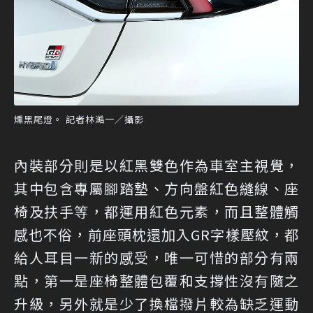
燻黑尾燈。 記者林澔一／攝影
內裝部分則是以紅黑雙色作為車室主視覺，
其中包含專屬腳踏墊、方向盤紅色縫線、座
椅及扶手等，都運用紅色元素，而且整體觸
感也不俗，前座頭枕還加入GR字樣壓紋，都
給人耳目一新的感受，唯一可惜的部分有兩
點，第一是座椅整體包覆和支撐性沒有隨之
升級，另外就是少了換檔撥片較為缺乏運動