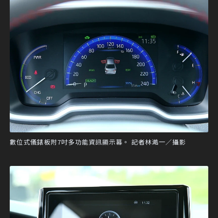
數位式儀錶板附7吋多功能資訊顯示幕。 記者林澔一／攝影