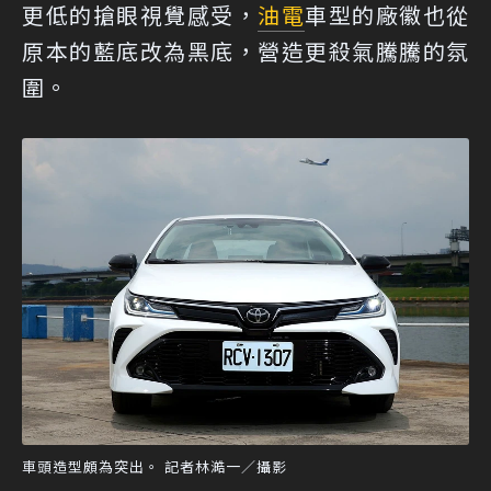
更低的搶眼視覺感受，
油電
車型的廠徽也從
原本的藍底改為黑底，營造更殺氣騰騰的氛
圍。
車頭造型頗為突出。 記者林澔一／攝影