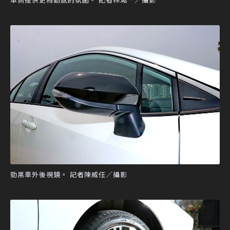
勁黑車外後視鏡。 記者陳威任／攝影