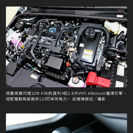
搭載原廠代號2ZR-FXE的直列4缸1.8升VVTi Atkinson循環引擎，
搭配電動馬達提供122匹綜效馬力。 記者陳威任／攝影