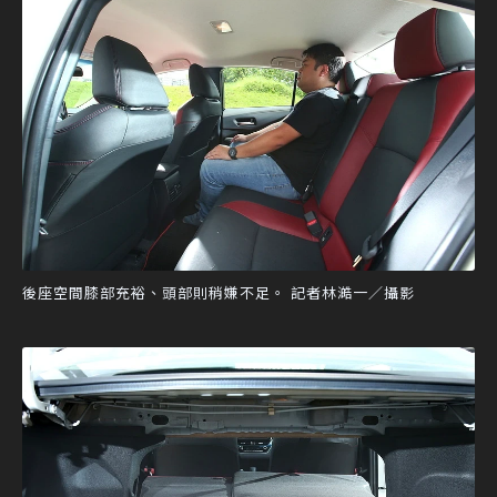
後座空間膝部充裕、頭部則稍嫌不足。 記者林澔一／攝影