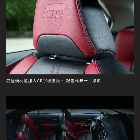
前座頭枕還加入GR字樣壓紋。 記者林澔一／攝影