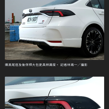
燻黑尾燈及後保桿大包更具辨識度。 記者林澔一／攝影