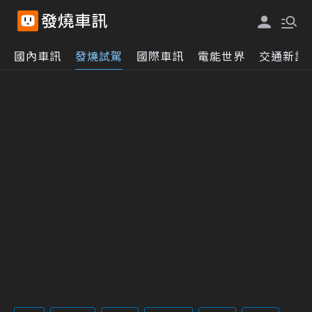
國內車訊
發燒試駕
國際車訊
電能世界
交通新訊