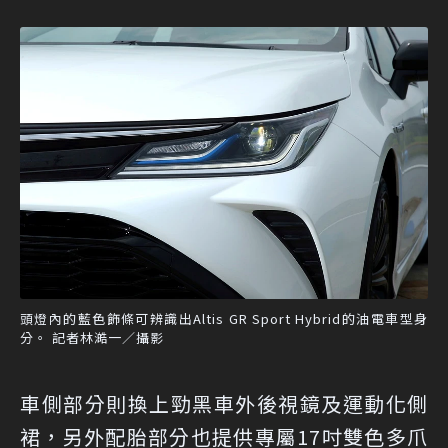
頭燈內的藍色飾條可辨識出Altis GR Sport Hybrid的油電車型身
分。 記者林澔一／攝影
車側部分則換上勁黑車外後視鏡及運動化側
裙，另外配胎部分也提供專屬17吋雙色多爪