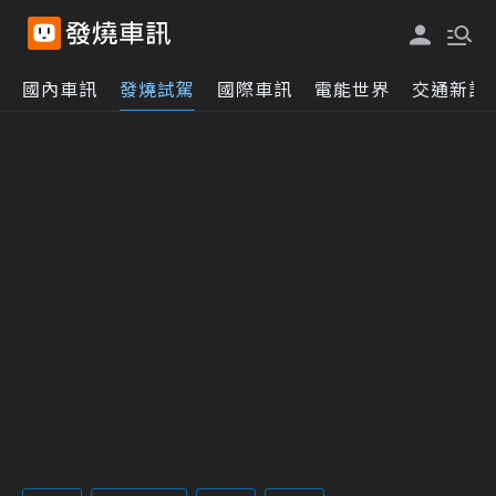
國內車訊
發燒試駕
國際車訊
電能世界
交通新訊