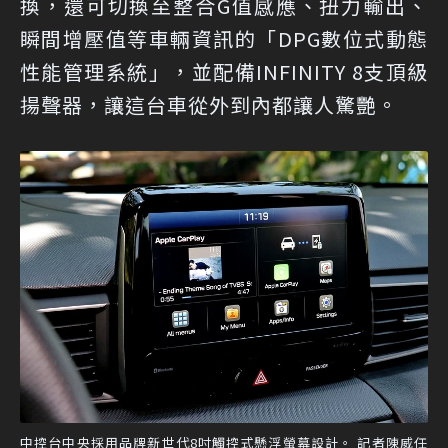
換，還可切換至整合G值感應、扭力輸出、
瞬間增壓值等車輛資訊的「DPG數位式動態
性能管理系統」，並配備INFINITY 8支頂級
揚聲器，讓這台車從外到內都讓人驚艷。
中控台中央採用品牌新世代8吋觸控式懸浮螢幕設計。 記者陳威任