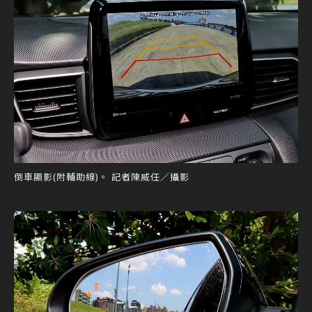
倒車顯影(附輔助線)。 記者陳威任／攝影