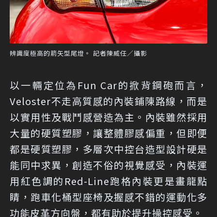
辨識度極高的箭矢型尾燈。 記者陳威任／攝影
以一輛定位為Fun Car的掀背鋼砲而言，
Veloster不走高質感的內裝鋪陳路線，而是
以實用性及戰鬥感營造為主。內裝雖然採用
大量的硬質塑膠，讓整體膠感偏重，但即便
都是硬質塑膠，多層次中控台造型設計硬是
能同中求異，創造不俗的視覺感受，內裝運
用紅色調的Red-Line跑格內裝更是畫龍點
睛，跑車化桶型座椅及握感不錯的運動化多
功能皮革方向盤，都有助於提升操控感受。