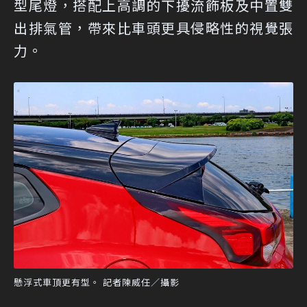
型尾燈，搭配上高調的下擾流飾板及中置雙
出排氣管，帶來比車頭更具侵略性的視覺張
力。
懸浮式車頂更有型。 記者陳威任／攝影