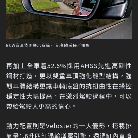
BCW盲區偵測警示系統。 記者陳威任／攝影
再加上全車體52.6%採用AHSS先進高剛性
鋼材打造，更以雙重車頂強化籠型結構，強
韌車體結構更讓車輛底盤的抗扭曲性在操控
穩定性大幅提高，在激烈駕駛過程中，可以
帶給駕駛人更高的信心。
動力配置則是Veloster的一大優勢，搭載排
氣量1.6升四缸渦輪增壓引擎，透過缸內直噴