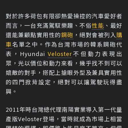
對於許多荷包有限卻熱愛操控的汽車愛好者
而言，一台充滿駕馭樂趣、不俗
性能
、最好
還能兼顧點實用性的
鋼砲
，絕對會被列入
購
車
名單之中。作為台灣市場的韓系鋼砲代
表，Hyundai
Veloster
不但動力表現出
眾，光以價位和動力來看，幾乎找不到可以
媲敵的對手，搭配上搶眼外型及兼具實用性
的四門掀背設定，絕對可以讓駕駛玩得盡
興。
2011年時台灣總代理南陽實業導入第一代量
產版Veloster登場，當時就成為市場上相當