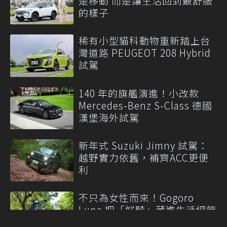
是移動 而是讓生活回到最舒服
的樣子
稀有小型貓科動物重新踏上台
灣道路 PEUGEOT 208 Hybrid
試駕
140 年的旗艦演進！小改款
Mercedes-Benz S-Class 德國
漢堡海外試駕
新年式 Suzuki Jimny 試駕：
越野實力依舊，補齊ACC更便
利
不只為女性而來！Gogoro
Luna 把「好騎」藏進生活細節