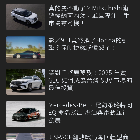
真的賣不動了？Mitsubishi漸
遭經銷商淘汰，並且專注二手
市場尋商機！
影／911竟然換了Honda的引
擎？保時捷鐵粉憤怒了！
讓對手望塵莫及！2025 年賓士
GLC 如何成為台灣 SUV 市場的
最佳投資
Mercedes-Benz 電動策略轉向
EQ 命名淡出 燃油與電動並行
發展
J SPACE翻轉戰局奪回輕型商