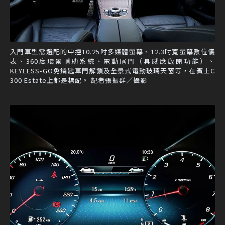
入門車型需選配的中控10.25吋多媒體螢幕、12.3吋寬螢幕數位儀
表、360度環景輔助系統、電動尾門（具感應啟閉功能）、
KEYLESS-GO免鑰匙車門解鎖及全景式電動玻璃天窗等，在賓士C
300 Estate上都是標配。 記者張振群／攝影