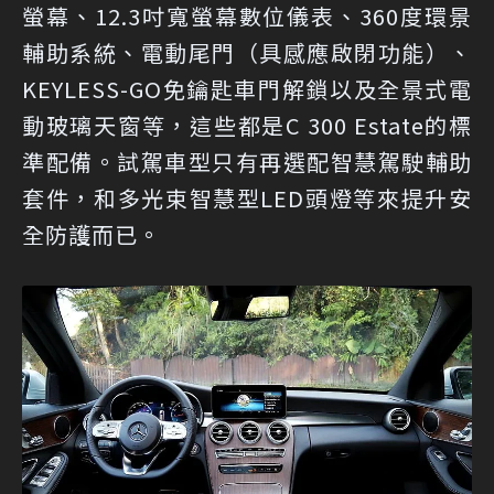
螢幕、12.3吋寬螢幕數位儀表、360度環景
輔助系統、電動尾門（具感應啟閉功能）、
KEYLESS-GO免鑰匙車門解鎖以及全景式電
動玻璃天窗等，這些都是C 300 Estate的標
準配備。試駕車型只有再選配智慧駕駛輔助
套件，和多光束智慧型LED頭燈等來提升安
全防護而已。