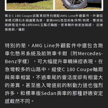
賓士C 180 Coupe試駕車就特別選配AMG Line外觀套件，外觀從
單柵式鑽石水箱護罩為首，更換AMG造型前後保桿/側裙、雙排氣
尾飾管並升級18吋AMG五輻式輪圈，使車輛外貌更加動感。 記者
張振群／攝影
特別的是，AMG Line外觀套件中還包含跑
車化懸吊系統及前煞車卡鉗（附Mercedes-
Benz字樣），可大幅提升車輛操控表現，在
急彎較多的山路中，縱使C 180 Coupe軸距
與房車相當，不過車尾的靈活度卻有相當大
的差異，甚至進入彎道前的制動力道也強烈
許多，和標準版Sedan房車的那種舒適安定
感截然不同。