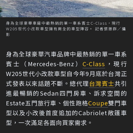
身為全球豪華車廠中最熱銷的單一車系賓士C-Class，現行
W205世代小改款車型擁有周全的車型陣容。 記者張振群／攝
影
身為全球豪華汽車品牌中最熱銷的單一車系
賓士（Mercedes-Benz）
C-Class
，現行
W205世代小改款車型自今年9月底於台灣正
式發表以來話題不斷。總代理
台灣賓士
共引
進最暢銷的Sedan四門房車、訴求空間的
Estate五門旅行車、個性跑格
Coupe
雙門車
型以及小改後首度追加的Cabriolet敞篷車
型，一次滿足各面向買家需求。