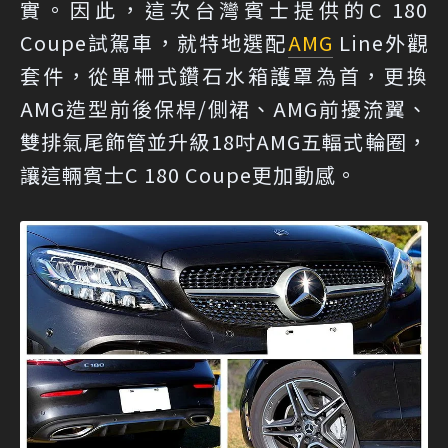
實。因此，這次台灣賓士提供的C 180
Coupe試駕車，就特地選配
AMG
Line外觀
套件，從單柵式鑽石水箱護罩為首，更換
AMG造型前後保桿/側裙、AMG前擾流翼、
雙排氣尾飾管並升級18吋AMG五輻式輪圈，
讓這輛賓士C 180 Coupe更加動感。