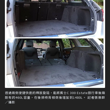
透過兩側便捷快速的釋放旋鈕，能將賓士C 300 Estate旅行車後廂
既有的460L容量，在後排椅背傾倒後增加到1480L。 記者張振群
／攝影