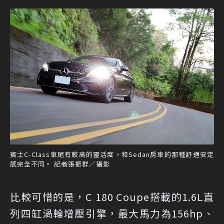
賓士C-Class車尾有較高的靈活度，和Sedan房車的那種舒適安定
感完全不同。 記者張振群／攝影
比較可惜的是，C 180 Coupe搭載的1.6L直
列四缸渦輪增壓引擎，最大馬力為156hp、