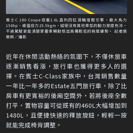
賓士C 180 Coupe搭載1.6L直列四缸渦輪增壓引擎，最大馬力
156hp、峰值扭力25.5kgm，縱使沒有其他車型的動力那麼充沛，
不過駕駛更能清楚掌握車輛動態並具備較低的稅賦優勢。 記者張
振群／攝影
近年在休閒活動熱絡的氛圍下，不僅休旅車
逐漸銷售看漲，旅行車也獲得更多人的選
擇。在賓士C-Class家族中，台灣銷售數量
一年比一年多的Estate五門旅行車，除了比
房車有更寬裕的後廂空間外，若將後座全數
打平，置物容量可從既有的460L大幅增加到
1480L，且便捷快速的釋放旋鈕，輕輕一按
就能完成椅背調整。