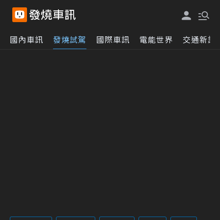
國內車訊
發燒試駕
國際車訊
電能世界
交通新訊