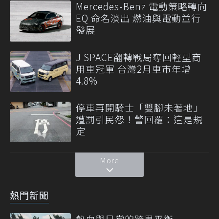
Mercedes-Benz 電動策略轉向
EQ 命名淡出 燃油與電動並行
發展
J SPACE翻轉戰局奪回輕型商
用車冠軍 台灣2月車市年增
4.8%
停車再開騎士「雙腳未著地」
遭罰引民怨！警回覆：這是規
定
More
熱門新聞
熱血與日常的跨界平衡