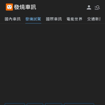
國內車訊
發燒試駕
國際車訊
電能世界
交通新訊