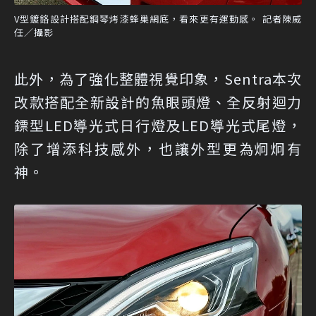
V型鍍鉻設計搭配鋼琴烤漆蜂巢網底，看來更有運動感。 記者陳威
任／攝影
此外，為了強化整體視覺印象，Sentra本次
改款搭配全新設計的魚眼頭燈、全反射迴力
鏢型LED導光式日行燈及LED導光式尾燈，
除了增添科技感外，也讓外型更為炯炯有
神。