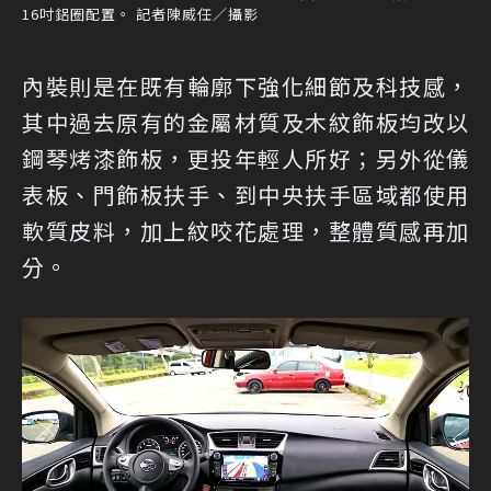
16吋鋁圈配置。 記者陳威任／攝影
內裝則是在既有輪廓下強化細節及科技感，
其中過去原有的金屬材質及木紋飾板均改以
鋼琴烤漆飾板，更投年輕人所好；另外從儀
表板、門飾板扶手、到中央扶手區域都使用
軟質皮料，加上紋咬花處理，整體質感再加
分。