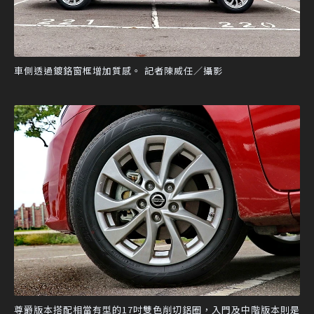
車側透過鍍鉻窗框增加質感。 記者陳威任／攝影
尊爵版本搭配相當有型的17吋雙色削切鋁圈，入門及中階版本則是