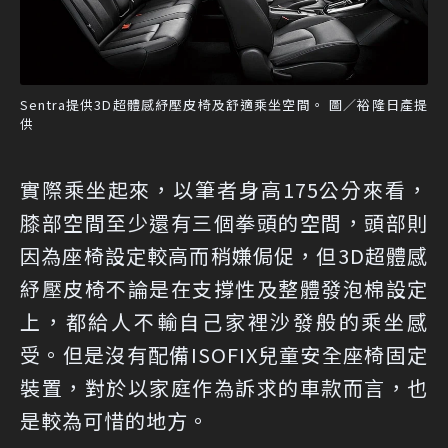
Sentra提供3D超體感紓壓皮椅及舒適乘坐空間。 圖／裕隆日產提
供
實際乘坐起來，以筆者身高175公分來看，
膝部空間至少還有三個拳頭的空間，頭部則
因為座椅設定較高而稍嫌侷促，但3D超體感
紓壓皮椅不論是在支撐性及整體發泡棉設定
上，都給人不輸自己家裡沙發般的乘坐感
受。但是沒有配備ISOFIX兒童安全座椅固定
裝置，對於以家庭作為訴求的車款而言，也
是較為可惜的地方。