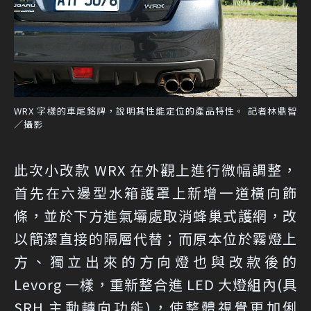
WRX 字樣的車尾銘牌，說明其性能定位的產品特性。 記者林鼎智
／攝影
此次小改款 WRX 在外觀上進行微幅調整，
首先在六邊型水箱護罩上新增一道橫向飾
條，並於下方進氣壩處取消蜂巢式護網，改
以簡潔直接的隔層代替；而原本位於霧燈上
方、獨立出來的方向燈也與改款後的
Levorg 一樣，重新整合進 LED 大燈組內(具
SRH 主動轉向功能)，使整體視覺更加俐