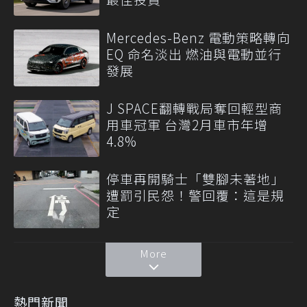
Mercedes-Benz 電動策略轉向
EQ 命名淡出 燃油與電動並行
發展
J SPACE翻轉戰局奪回輕型商
用車冠軍 台灣2月車市年增
4.8%
停車再開騎士「雙腳未著地」
遭罰引民怨！警回覆：這是規
定
More
熱門新聞