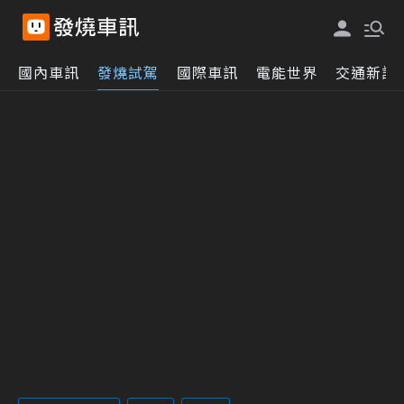
國內車訊
發燒試駕
國際車訊
電能世界
交通新訊