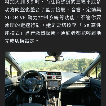
吋加大到 5.9 吋，而紅色縫線的三幅平底多
功方向盤也整合了藍芽接聽、音響、定速與
SI-DRIVE 動力控制系統等功能，不論你要
悠閒的定速行駛，還是要切換至「 S# 高性
能模式」進行激烈操駕，駕駛者都能輕鬆地
完成切換設定。