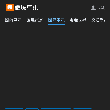
國內車訊
發燒試駕
國際車訊
電能世界
交通新訊