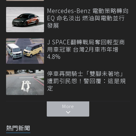
Mercedes-Benz 電動策略轉向
EQ 命名淡出 燃油與電動並行
發展
J SPACE翻轉戰局奪回輕型商
用車冠軍 台灣2月車市年增
4.8%
停車再開騎士「雙腳未著地」
遭罰引民怨！警回覆：這是規
定
More
熱門新聞