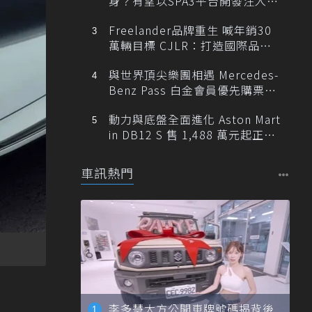
身？有望以SPA3平台開發注入80
0V動力
Freelander品牌重生 喊年銷30
萬輛目標 CJLR：打造國際品牌
半數銷量來自全球！
與世界頂尖樂團相遇 Mercedes-
Benz Pass 白金會員優先購票維
也納愛樂
動力與底盤全面進化 Aston Mart
in DB12 S 售 1,488 萬元起正式
登台
車訊熱門
李多慧大方公開車牌號碼揭背後