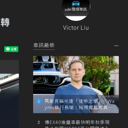
牌轉
Victor Liu
車訊最新
馬斯克稱光達「徒勞之舉」！Wa
ymo執行長嗆：純視覺難達真正
自動駕駛
傳EX40後繼車最快明年秋季現