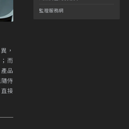
監理服務網
差異，
感；而
 產品
能隨侍
，直接