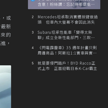
含意！粉絲讚：忘記停哪還能幫
忙找車
Mercedes坦承取消實體按鍵做過
牌，或
頭 但車內大螢幕不會因此消失
層的最新
Subaru坦承性能車「變得太無
未來的
聊」成立全新性能部門，三款手
邁進，
排跑車開發中！
《閃電霹靂車》35 週年計畫只剩
周邊商品！阿斯拉1:1實車與實體
展覽雙雙喊卡
就是要侵門踏戶！BYD Racco正
式上市 正面迎戰日系K-Car霸主