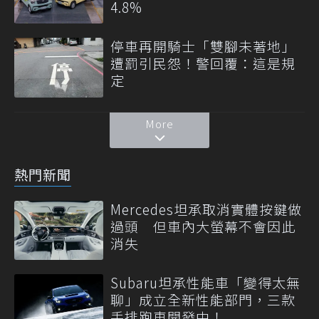
4.8%
停車再開騎士「雙腳未著地」
遭罰引民怨！警回覆：這是規
定
More
熱門新聞
Mercedes坦承取消實體按鍵做
過頭 但車內大螢幕不會因此
消失
Subaru坦承性能車「變得太無
聊」成立全新性能部門，三款
手排跑車開發中！