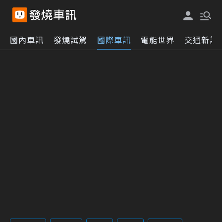
國內車訊
發燒試駕
國際車訊
電能世界
交通新訊