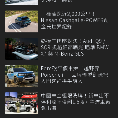
一桶油跑近2,000公里！
Nissan Qashqai e-POWER創
金氏世界紀錄
終極三排座對決！Audi Q9 /
SQ9 規格細節曝光 瞄準 BMW
X7 與 M-Benz GLS
Ford砍平價車拚「越野界
Porsche」 品牌轉型卻恐把
入門客群拱手讓人
中國車企極限洗牌！新車出不
停利潤率僅剩1.5%，主流車廠
急出海