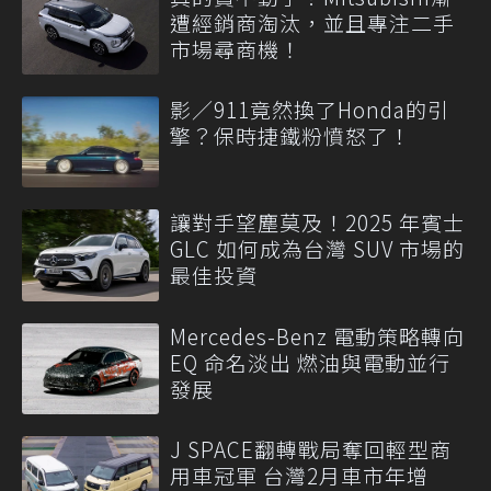
遭經銷商淘汰，並且專注二手
市場尋商機！
影／911竟然換了Honda的引
擎？保時捷鐵粉憤怒了！
讓對手望塵莫及！2025 年賓士
GLC 如何成為台灣 SUV 市場的
最佳投資
Mercedes-Benz 電動策略轉向
EQ 命名淡出 燃油與電動並行
發展
J SPACE翻轉戰局奪回輕型商
用車冠軍 台灣2月車市年增