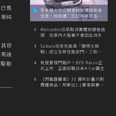
便已售
李多慧大方公開車牌號碼揭背後
含意！粉絲讚：忘記停哪還能幫
非單純
忙找車
Mercedes坦承取消實體按鍵做過
頭 但車內大螢幕不會因此消失
。其搭
Subaru坦承性能車「變得太無
聊」成立全新性能部門，三款手
動馬達
排跑車開發中！
就是要侵門踏戶！BYD Racco正
輪驅動
式上市 正面迎戰日系K-Car霸主
《閃電霹靂車》35 週年計畫只剩
周邊商品！阿斯拉1:1實車與實體
展覽雙雙喊卡