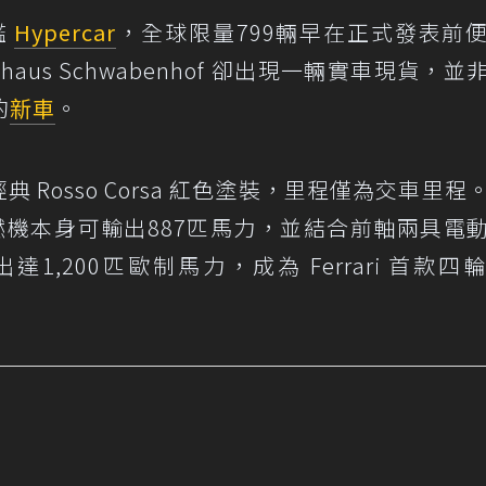
艦
Hypercar
，全球限量799輛早在正式發表前
aus Schwabenhof 卻出現一輛實車現貨，並
的
新車
。
經典 Rosso Corsa 紅色塗裝，里程僅為交車里程
內燃機本身可輸出887匹馬力，並結合前軸兩具電
,200匹歐制馬力，成為 Ferrari 首款四