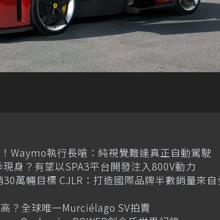
！Waymo執行長嗆：純視覺難達真正自動駕駛
季現身？有望以SPA3平台開發注入800V動力
喊年銷30萬輛目標 CJLR：打造國際品牌半數銷量來自
全球唯一Murciélago SV拍賣