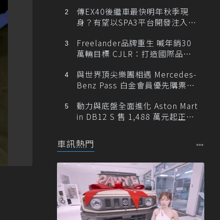
傳EX40後繼車最快明年秋季現
身？有望以SPA3平台開發注入80
0V動力
Freelander品牌重生 喊年銷30
萬輛目標 CJLR：打造國際品牌
半數銷量來自全球！
與世界頂尖樂團相遇 Mercedes-
Benz Pass 白金會員優先購票維
也納愛樂
動力與底盤全面進化 Aston Mart
in DB12 S 售 1,488 萬元起正式
登台
車訊熱門