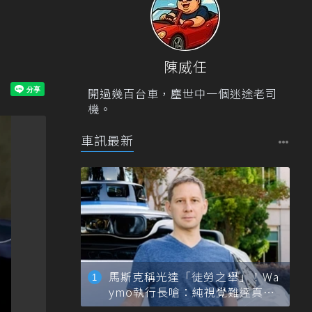
陳威任
開過幾百台車，塵世中一個迷途老司
機。
車訊最新
馬斯克稱光達「徒勞之舉」！Wa
ymo執行長嗆：純視覺難達真正
自動駕駛