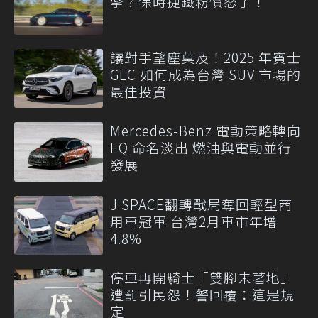
擎？保時捷鐵粉憤怒了！
讓對手望塵莫及！2025 年賓士
GLC 如何成為台灣 SUV 市場的
最佳投資
Mercedes-Benz 電動策略轉向
EQ 命名淡出 燃油與電動並行
發展
J SPACE翻轉戰局奪回輕型商
用車冠軍 台灣2月車市年增
4.8%
停車再開騎士「雙腳未著地」
遭罰引民怨！警回覆：這是規
定