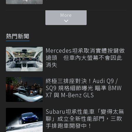
More
熱門新聞
Mercedes坦承取消實體按鍵做
過頭 但車內大螢幕不會因此
消失
終極三排座對決！Audi Q9 /
SQ9 規格細節曝光 瞄準 BMW
X7 與 M-Benz GLS
Subaru坦承性能車「變得太無
聊」成立全新性能部門，三款
手排跑車開發中！