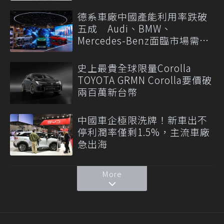
德系車廠中國產能利用率跌破
五成 Audi、BMW、
Mercedes-Benz面臨市場需求
轉變
史上最貴全球限量Corolla
TOYOTA GRMN Corolla要價破
兩百萬新台幣
中國車企極限洗牌！新車出不
停利潤率僅剩1.5%，主流車廠
急出海
More