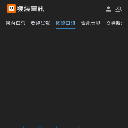
國內車訊
發燒試駕
國際車訊
電能世界
交通新訊