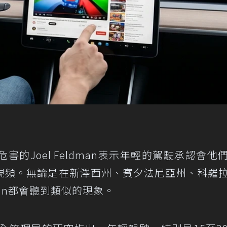
的Joel Feldman表示年輕的駕駛承認會他
ok視頻。無論是在新澤西州、賓夕法尼亞州、科羅
dman都會聽到類似的現象。