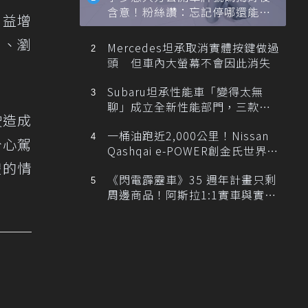
含意！粉絲讚：忘記停哪還能幫
日益增
忙找車
片、瀏
Mercedes坦承取消實體按鍵做過
頭 但車內大螢幕不會因此消失
Subaru坦承性能車「變得太無
聊」成立全新性能部門，三款手
駛造成
排跑車開發中！
一桶油跑近2,000公里！Nissan
分心駕
Qashqai e-POWER創金氏世界紀
錄
體的情
《閃電霹靂車》35 週年計畫只剩
周邊商品！阿斯拉1:1實車與實體
展覽雙雙喊卡