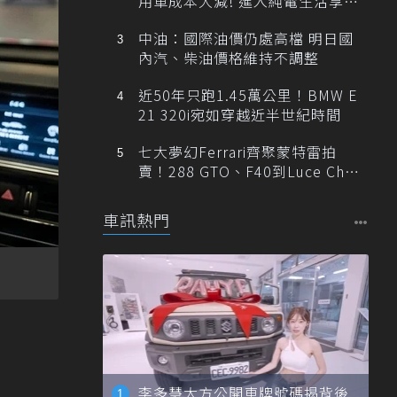
用車成本大減! 進入純電生活享
「零稅金＋零保養」新時代
中油：國際油價仍處高檔 明日國
內汽、柴油價格維持不調整
近50年只跑1.45萬公里！BMW E
21 320i宛如穿越近半世紀時間
七大夢幻Ferrari齊聚蒙特雷拍
賣！288 GTO、F40到Luce Cha
ssis 0一次登場
車訊熱門
李多慧大方公開車牌號碼揭背後