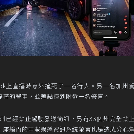
kTok上直播時意外撞死了一名行人。另一名加州
一輛停著的警車，並差點撞到附近一名警官。
個州已經禁止駕駛發送簡訊，另有33個州完全禁
，座艙內的車載娛樂資訊系統螢幕也是造成分心