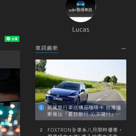
Lucas
車訊最新
試駕旅行車送精品咖啡卡 台灣福
斯推出「夏日旅行 沁涼隨行」活
動
FOXTRON全車系八月限時優惠，