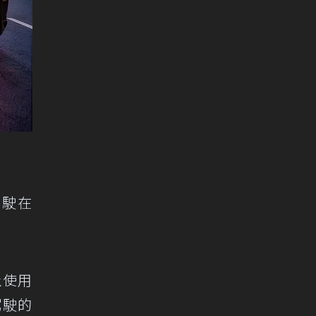
駕駛在
止使用
駕駛的