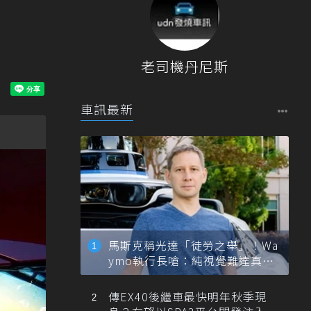
老司機丹尼斯
車訊最新
馬斯克稱光達「徒勞之舉」！Wa
ymo執行長嗆：純視覺難達真正
自動駕駛
傳EX40後繼車最快明年秋季現