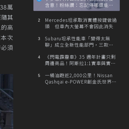
含意！粉絲讚：忘記停哪還能幫
38萬
忙找車
緊隨其
Mercedes坦承取消實體按鍵做過
頭 但車內大螢幕不會因此消失
上的高
在本次
Subaru坦承性能車「變得太無
聊」成立全新性能部門，三款手
時必須
排跑車開發中！
《閃電霹靂車》35 週年計畫只剩
周邊商品！阿斯拉1:1實車與實體
展覽雙雙喊卡
一桶油跑近2,000公里！Nissan
Qashqai e-POWER創金氏世界紀
錄