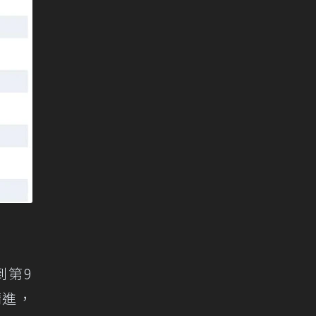
到第9
精進，