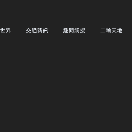
世界
交通新訊
趣聞網搜
二輪天地