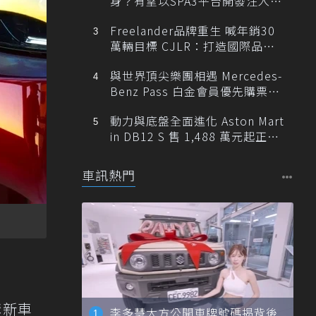
身？有望以SPA3平台開發注入80
0V動力
Freelander品牌重生 喊年銷30
萬輛目標 CJLR：打造國際品牌
半數銷量來自全球！
與世界頂尖樂團相遇 Mercedes-
Benz Pass 白金會員優先購票維
也納愛樂
動力與底盤全面進化 Aston Mart
in DB12 S 售 1,488 萬元起正式
登台
車訊熱門
購新車
李多慧大方公開車牌號碼揭背後