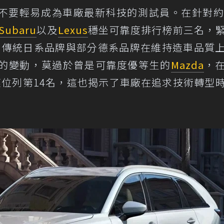
不要輕易成為車廠最新科技的測試員。在針對約
Subaru
以及
Lexus
穩坐可靠度排行榜前三名，
出傳統日系品牌與部分德系品牌在維持造車品質
的變動，莫過於曾是可靠度優等生的
Mazda
，
僅位列第14名，這也揭示了車廠在追求技術轉型