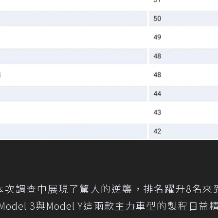
本次調查中展現了驚人的逆襲，排名躍升8名來
del 3與Model Y這兩款主力車型的製程日益