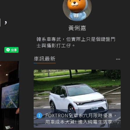
關，
黃俐嘉
韓系車專武，但實際上只是個鍵盤鬥
士與攝影打工仔。
車訊最新
FOXTRON全車系八月限時優惠，
用車成本大減! 進入純電生活享
「零稅金＋零保養」新時代