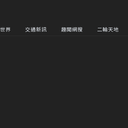
世界
交通新訊
趣聞網搜
二輪天地