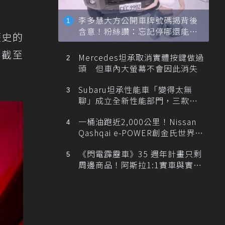
李多慧大方公開車牌號碼揭背後
含意！粉絲讚：忘記停哪還能幫
歷史的
忙找車
5截至
Mercedes坦承取消實體按鍵做過
頭 但車內大螢幕不會因此消失
Subaru坦承性能車「變得太無
聊」成立全新性能部門，三款手
排跑車開發中！
一桶油跑近2,000公里！Nissan
Qashqai e-POWER創金氏世界紀
錄
《閃電霹靂車》35 週年計畫只剩
周邊商品！阿斯拉1:1實車與實體
展覽雙雙喊卡