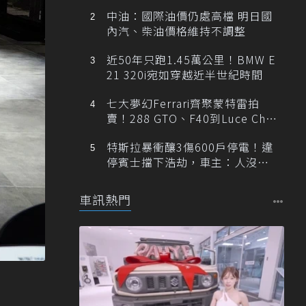
中油：國際油價仍處高檔 明日國
內汽、柴油價格維持不調整
近50年只跑1.45萬公里！BMW E
21 320i宛如穿越近半世紀時間
七大夢幻Ferrari齊聚蒙特雷拍
賣！288 GTO、F40到Luce Cha
ssis 0一次登場
特斯拉暴衝釀3傷600戶停電！違
停賓士擋下浩劫，車主：人沒事
就好
車訊熱門